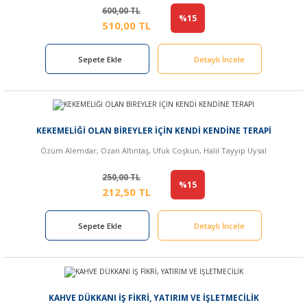
600,00 TL
%15
510,00 TL
Sepete Ekle
Detaylı İncele
KEKEMELİĞİ OLAN BİREYLER İÇİN KENDİ KENDİNE TERAPİ
Özüm Alemdar, Ozan Altıntaş, Ufuk Coşkun, Halil Tayyip Uysal
250,00 TL
%15
212,50 TL
Sepete Ekle
Detaylı İncele
KAHVE DÜKKANI İŞ FİKRİ, YATIRIM VE İŞLETMECİLİK