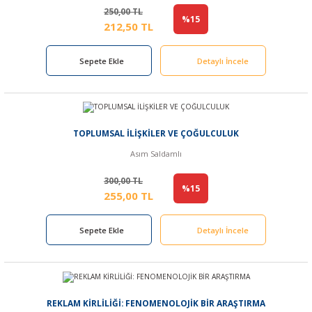
250,00 TL
%15
212,50 TL
Sepete Ekle
Detaylı İncele
TOPLUMSAL İLİŞKİLER VE ÇOĞULCULUK
Asım Saldamlı
300,00 TL
%15
255,00 TL
Sepete Ekle
Detaylı İncele
REKLAM KİRLİLİĞİ: FENOMENOLOJİK BİR ARAŞTIRMA