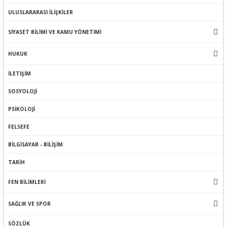
ULUSLARARASI İLİŞKİLER
SİYASET BİLİMİ VE KAMU YÖNETİMİ
HUKUK
İLETİŞİM
SOSYOLOJİ
PSİKOLOJİ
FELSEFE
BİLGİSAYAR - BİLİŞİM
TARİH
FEN BİLİMLERİ
SAĞLIK VE SPOR
SÖZLÜK