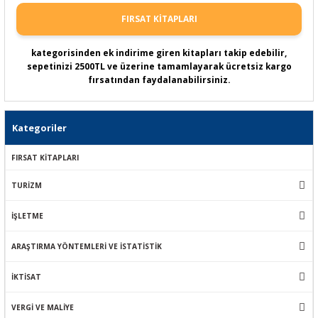
FIRSAT KİTAPLARI
kategorisinden ek indirime giren kitapları takip edebilir,
sepetinizi 2500TL ve üzerine tamamlayarak ücretsiz kargo
fırsatından faydalanabilirsiniz.
Kategoriler
FIRSAT KİTAPLARI
TURİZM
İŞLETME
ARAŞTIRMA YÖNTEMLERİ VE İSTATİSTİK
İKTİSAT
VERGİ VE MALİYE