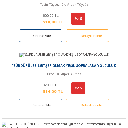
Yasin Tüysüz, Dr. Vildan Tüysüz
600,00 TL
%15
510,00 TL
Sepete Ekle
Detaylı İncele
“SÜRDÜRÜLEBİLİR” ŞEF OLMAK YEŞİL SOFRALARA YOLCULUK
Prof. Dr. Alper Kurnaz
370,00 TL
%15
314,50 TL
Sepete Ekle
Detaylı İncele