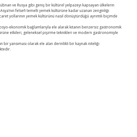
übnan ve Rusya gibi geniş bir kültürel yelpazeyi kapsayan ülkelerin
sya’nın felsefi temelli yemek kültürüne kadar uzanan zenginliği
icaret yollarının yemek kültürünü nasıl dönüştürdüğü ayrıntılı biçimde
ve sosyo-ekonomik bağlamlarıyla ele alarak kıtanın benzersiz gastronomik
rüne etkileri, geleneksel pişirme teknikleri ve modern gastronomiyle
n bir yansıması olarak ele alan derinlikli bir kaynak niteliği
ktedir.