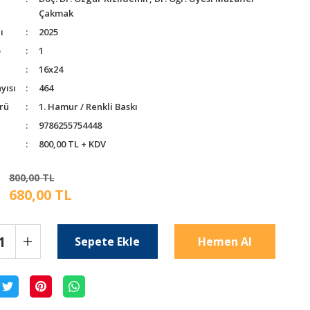
Çakmak
ı
2025
o
1
16x24
yısı
464
rü
1. Hamur / Renkli Baskı
9786255754448
800,00 TL + KDV
800,00 TL
680,00 TL
Sepete Ekle
Hemen Al