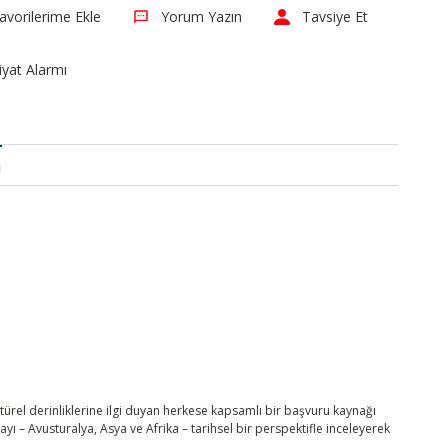
Yorum Yazın
Tavsiye Et
iyat Alarmı
a
türel derinliklerine ilgi duyan herkese kapsamlı bir başvuru kaynağı
ı – Avusturalya, Asya ve Afrika – tarihsel bir perspektifle inceleyerek