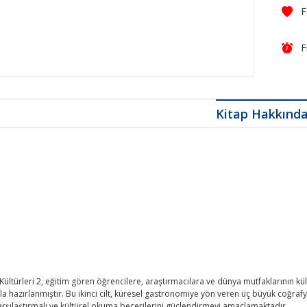
F
Kitap Hakkınd
ültürleri 2, eğitim gören öğrencilere, araştırmacılara ve dünya mutfaklarının kül
 hazırlanmıştır. Bu ikinci cilt, küresel gastronomiye yön veren üç büyük coğrafyay
arşılaştırmalı ve kültürel okuma becerilerini güçlendirmeyi amaçlamaktadır.