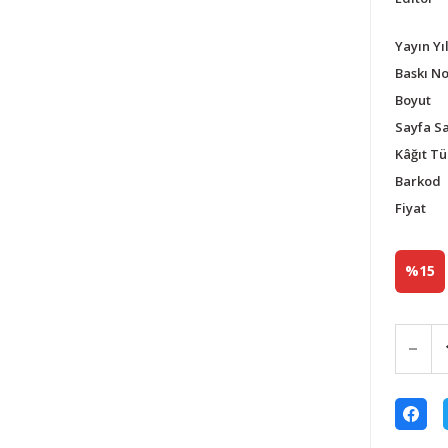
Yayın Yıl
Baskı N
Boyut
Sayfa Sa
Kâğıt Tü
Barkod
Fiyat
%15