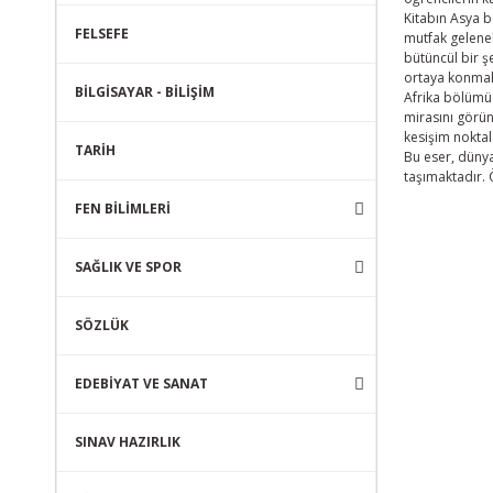
Kitabın Asya b
FELSEFE
mutfak gelenek
bütüncül bir ş
ortaya konmak
BİLGİSAYAR - BİLİŞİM
Afrika bölümü 
mirasını görün
kesişim noktal
TARİH
Bu eser, dünya 
taşımaktadır. 
FEN BİLİMLERİ
SAĞLIK VE SPOR
SÖZLÜK
EDEBİYAT VE SANAT
SINAV HAZIRLIK