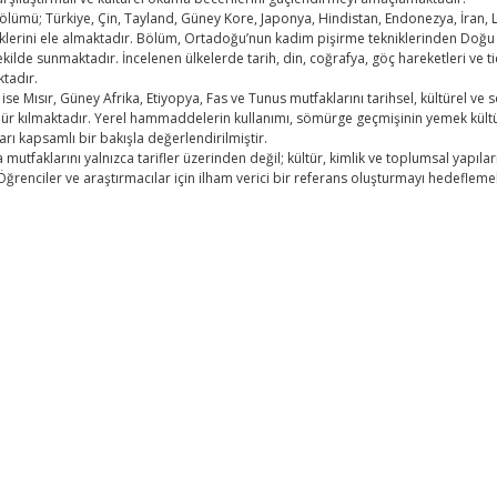
ölümü; Türkiye, Çin, Tayland, Güney Kore, Japonya, Hindistan, Endonezya, İran, L
lerini ele almaktadır. Bölüm, Ortadoğu’nun kadim pişirme tekniklerinden Doğu A
ekilde sunmaktadır. İncelenen ülkelerde tarih, din, coğrafya, göç hareketleri ve t
tadır.
ise Mısır, Güney Afrika, Etiyopya, Fas ve Tunus mutfaklarını tarihsel, kültürel 
ür kılmaktadır. Yerel hammaddelerin kullanımı, sömürge geçmişinin yemek kültü
arı kapsamlı bir bakışla değerlendirilmiştir.
mutfaklarını yalnızca tarifler üzerinden değil; kültür, kimlik ve toplumsal yapıları
Öğrenciler ve araştırmacılar için ilham verici bir referans oluşturmayı hedefleme