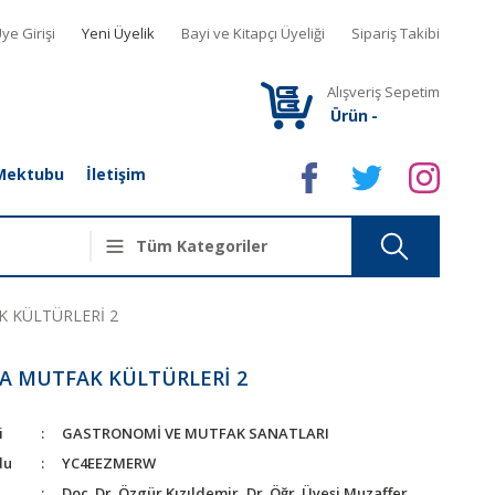
ye Girişi
Yeni Üyelik
Bayi ve Kitapçı Üyeliği
Sipariş Takibi
Alışveriş Sepetim
Ürün
-
Mektubu
İletişim
 KÜLTÜRLERİ 2
A MUTFAK KÜLTÜRLERİ 2
i
GASTRONOMİ VE MUTFAK SANATLARI
du
YC4EEZMERW
Doç. Dr. Özgür Kızıldemir, Dr. Öğr. Üyesi Muzaffer