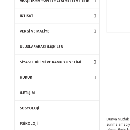
ARAŞTIRMA YÖNTEMLERİ VE İSTATİSTİK
İKTİSAT
VERGİ VE MALİYE
ULUSLARARASI İLİŞKİLER
SİYASET BİLİMİ VE KAMU YÖNETİMİ
HUKUK
İLETİŞİM
SOSYOLOJİ
Dünya Mutfak K
PSİKOLOJİ
sunma amacıyla
öğrencilerin k