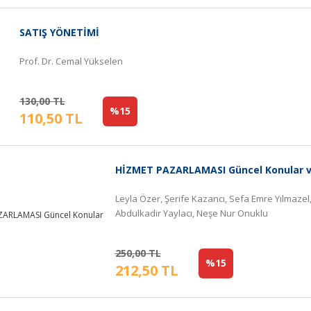
SATIŞ YÖNETİMİ
Prof. Dr. Cemal Yükselen
130,00 TL
%15
110,50 TL
HİZMET PAZARLAMASI Güncel Konular v
Leyla Özer, Şerife Kazancı, Sefa Emre Yılmaze
Abdulkadir Yaylacı, Neşe Nur Onuklu
250,00 TL
%15
212,50 TL