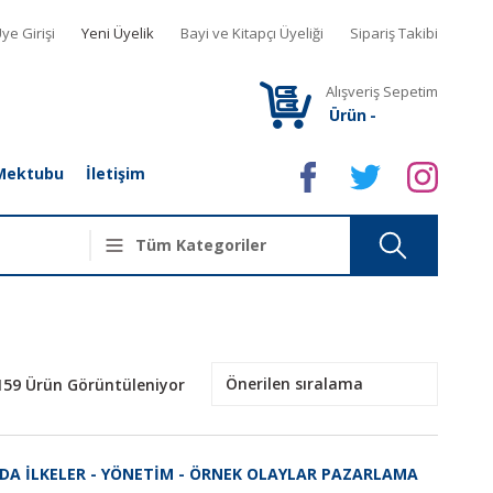
ye Girişi
Yeni Üyelik
Bayi ve Kitapçı Üyeliği
Sipariş Takibi
Alışveriş Sepetim
Ürün
-
Mektubu
İletişim
159 Ürün Görüntüleniyor
INDA İLKELER - YÖNETİM - ÖRNEK OLAYLAR PAZARLAMA