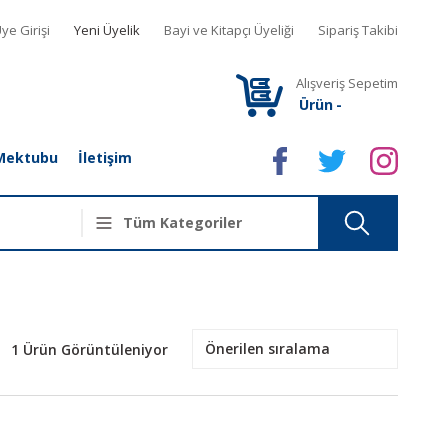
ye Girişi
Yeni Üyelik
Bayi ve Kitapçı Üyeliği
Sipariş Takibi
Alışveriş Sepetim
Ürün
-
Mektubu
İletişim
1 Ürün Görüntüleniyor