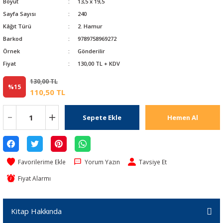
Boyut
13,5 x 19,5
Sayfa Sayısı
240
Kâğıt Türü
2. Hamur
Barkod
9789758969272
Örnek
Gönderilir
Fiyat
130,00 TL + KDV
130,00 TL
%15
110,50 TL
Sepete Ekle
Hemen Al
Yorum Yazın
Tavsiye Et
Fiyat Alarmı
Kitap Hakkında