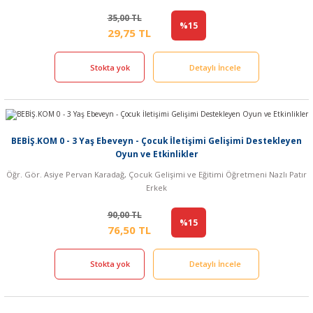
35,00 TL
%15
29,75 TL
Stokta yok
Detaylı İncele
BEBİŞ.KOM 0 - 3 Yaş Ebeveyn - Çocuk İletişimi Gelişimi Destekleyen
Oyun ve Etkinlikler
Öğr. Gör. Asiye Pervan Karadağ, Çocuk Gelişimi ve Eğitimi Öğretmeni Nazlı Patır
Erkek
90,00 TL
%15
76,50 TL
Stokta yok
Detaylı İncele