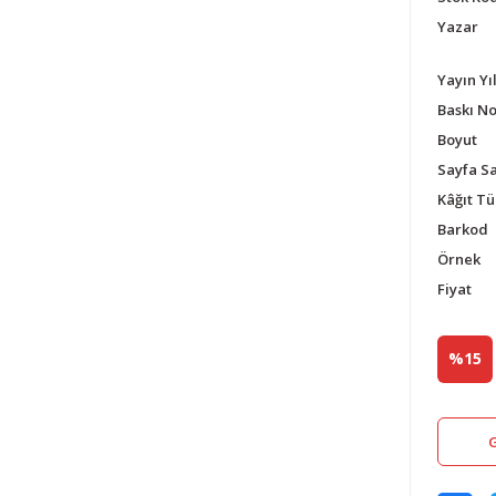
Yazar
Yayın Yıl
Baskı N
Boyut
Sayfa Sa
Kâğıt Tü
Barkod
Örnek
Fiyat
%15
G