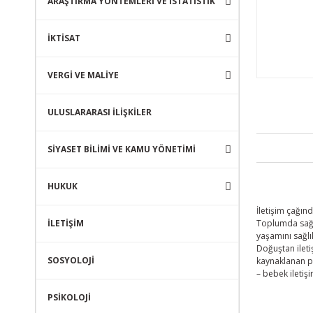
ARAŞTIRMA YÖNTEMLERİ VE İSTATİSTİK
İKTİSAT
VERGİ VE MALİYE
ULUSLARARASI İLİŞKİLER
SİYASET BİLİMİ VE KAMU YÖNETİMİ
HUKUK
İletişim çağın
İLETİŞİM
Toplumda sağlı
yaşamını sağlı
Doğuştan ileti
SOSYOLOJİ
kaynaklanan pe
– bebek iletişi
PSİKOLOJİ