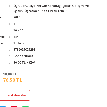
Öğr. Gör. Asiye Pervan Karadağ, Çocuk Gelişimi ve
Eğitimi Öğretmeni Nazlı Patır Erkek
ı
2016
o
1
16 x 24
yısı
184
rü
1. Hamur
9786055025298
Gönderilmez
90,00 TL + KDV
90,00 TL
76,50 TL
elince Haber Ver