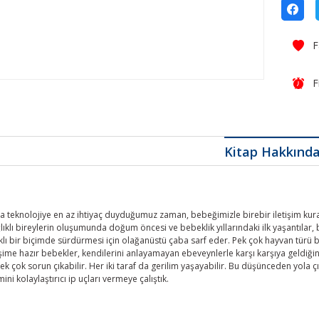
F
Kitap Hakkınd
da teknolojiye en az ihtiyaç duyduğumuz zaman, bebeğimizle birebir iletişim kur
klı bireylerin oluşumunda doğum öncesi ve bebeklik yıllarındaki ilk yaşantılar, 
klı bir biçimde sürdürmesi için olağanüstü çaba sarf eder. Pek çok hayvan türü 
şime hazır bebekler, kendilerini anlayamayan ebeveynlerle karşı karşıya geldiğ
k çok sorun çıkabilir. Her iki taraf da gerilim yaşayabilir. Bu düşünceden yola çık
mini kolaylaştırıcı ip uçları vermeye çalıştık.