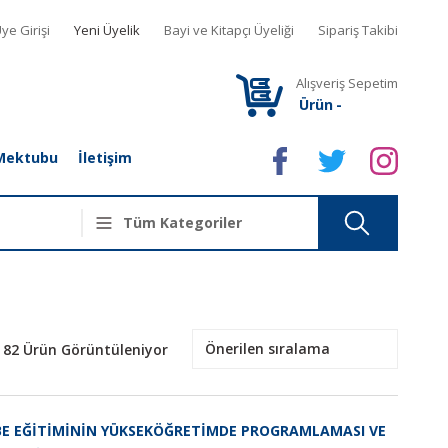
ye Girişi
Yeni Üyelik
Bayi ve Kitapçı Üyeliği
Sipariş Takibi
Alışveriş Sepetim
Ürün
-
Mektubu
İletişim
82 Ürün Görüntüleniyor
E EĞİTİMİNİN YÜKSEKÖĞRETİMDE PROGRAMLAMASI VE