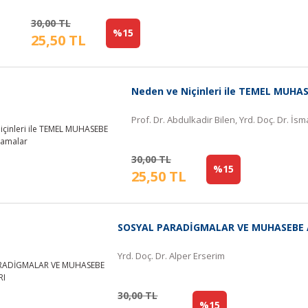
30,00 TL
%15
25,50 TL
Neden ve Niçinleri ile TEMEL MUHA
Prof. Dr. Abdulkadir Bilen, Yrd. Doç. Dr. İs
30,00 TL
%15
25,50 TL
SOSYAL PARADİGMALAR VE MUHASEBE
Yrd. Doç. Dr. Alper Erserim
30,00 TL
%15