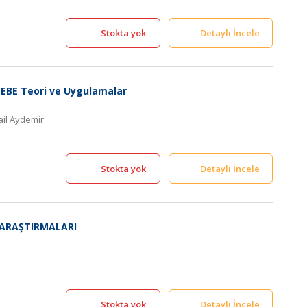
Stokta yok
Detaylı İncele
SEBE Teori ve Uygulamalar
mail Aydemir
Stokta yok
Detaylı İncele
 ARAŞTIRMALARI
Stokta yok
Detaylı İncele