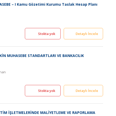
SEBE – I Kamu Gözetimi Kurumu Taslak Hesap Planı
Stokta yok
Detaylı İncele
ŞKİN MUHASEBE STANDARTLARI VE BANKACILIK
lhan
Stokta yok
Detaylı İncele
RETİM İŞLETMELERİNDE MALİYETLEME VE RAPORLAMA