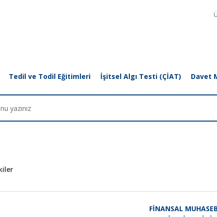
Ü
Tedil ve Todil Eğitimleri
İşitsel Algı Testi (ÇİAT)
Davet 
iler
FİNANSAL MUHASEB