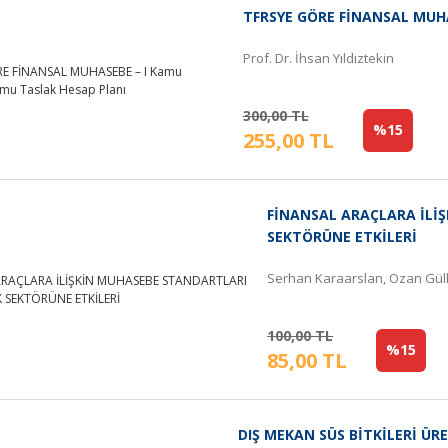
TFRSYE GÖRE FİNANSAL MUHA
Prof. Dr. İhsan Yıldıztekin
300,00 TL
%15
255,00 TL
FİNANSAL ARAÇLARA İLİ
SEKTÖRÜNE ETKİLERİ
Serhan Karaarslan, Ozan Gü
100,00 TL
%15
85,00 TL
DIŞ MEKAN SÜS BİTKİLERİ Ü