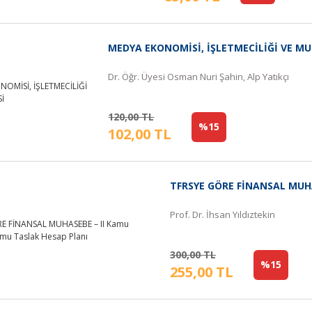
MEDYA EKONOMİSİ, İŞLETMECİLİĞİ VE M
Dr. Öğr. Üyesi Osman Nuri Şahin, Alp Yatıkçı
120,00 TL
%15
102,00 TL
TFRSYE GÖRE FİNANSAL MUHA
Prof. Dr. İhsan Yıldıztekin
300,00 TL
%15
255,00 TL