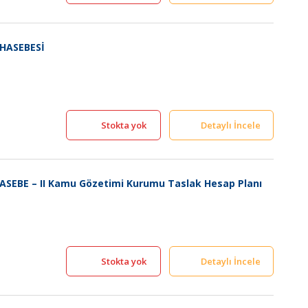
UHASEBESİ
Stokta yok
Detaylı İncele
SEBE – II Kamu Gözetimi Kurumu Taslak Hesap Planı
Stokta yok
Detaylı İncele