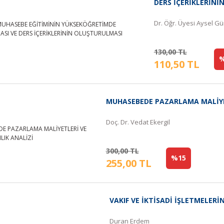
DERS İÇERİKLERİN
Dr. Öğr. Üyesi Aysel G
130,00 TL
%
110,50 TL
MUHASEBEDE PAZARLAMA MALİYET
Doç. Dr. Vedat Ekergil
300,00 TL
%15
255,00 TL
VAKIF VE İKTİSADİ İŞLETMELER
Duran Erdem