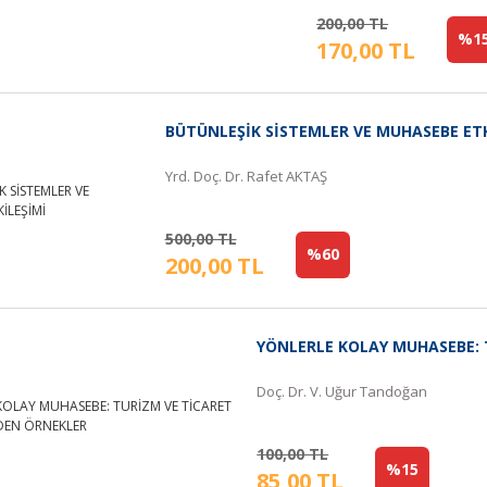
200,00 TL
%1
170,00 TL
BÜTÜNLEŞİK SİSTEMLER VE MUHASEBE ETK
Yrd. Doç. Dr. Rafet AKTAŞ
500,00 TL
%60
200,00 TL
YÖNLERLE KOLAY MUHASEBE: 
Doç. Dr. V. Uğur Tandoğan
100,00 TL
%15
85,00 TL