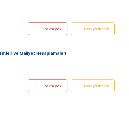
Stokta yok
Detaylı İncele
mleri ve Maliyet Hesaplamaları
Stokta yok
Detaylı İncele