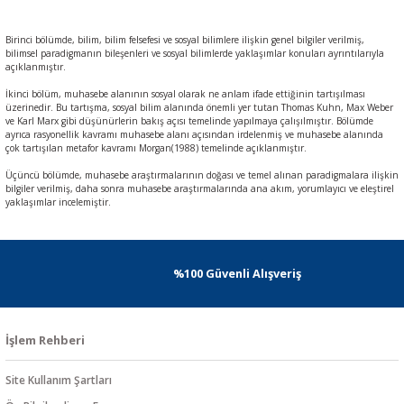
Birinci bölümde, bilim, bilim felsefesi ve sosyal bilimlere ilişkin genel bilgiler verilmiş,
bilimsel paradigmanın bileşenleri ve sosyal bilimlerde yaklaşımlar konuları ayrıntılarıyla
açıklanmıştır.
İkinci bölüm, muhasebe alanının sosyal olarak ne anlam ifade ettiğinin tartışılması
üzerinedir. Bu tartışma, sosyal bilim alanında önemli yer tutan Thomas Kuhn, Max Weber
ve Karl Marx gibi düşünürlerin bakış açısı temelinde yapılmaya çalışılmıştır. Bölümde
ayrıca rasyonellik kavramı muhasebe alanı açısından irdelenmiş ve muhasebe alanında
çok tartışılan metafor kavramı Morgan(1988) temelinde açıklanmıştır.
Üçüncü bölümde, muhasebe araştırmalarının doğası ve temel alınan paradigmalara ilişkin
bilgiler verilmiş, daha sonra muhasebe araştırmalarında ana akım, yorumlayıcı ve eleştirel
yaklaşımlar incelemiştir.
%100 Güvenli Alışveriş
İşlem Rehberi
Site Kullanım Şartları