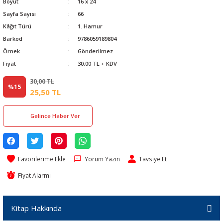
Boyut
16 x 24
Sayfa Sayısı
66
Kâğıt Türü
1. Hamur
Barkod
9786059189804
Örnek
Gönderilmez
Fiyat
30,00 TL + KDV
30,00 TL
%15
25,50 TL
Gelince Haber Ver
Yorum Yazın
Tavsiye Et
Fiyat Alarmı
Kitap Hakkında