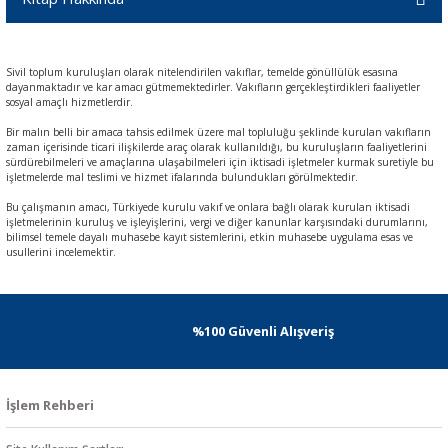
Sivil toplum kuruluşları olarak nitelendirilen vakıflar, temelde gönüllülük esasına
dayanmaktadır ve kar amacı gütmemektedirler. Vakıfların gerçekleştirdikleri faaliyetler
sosyal amaçlı hizmetlerdir.
Bir malın belli bir amaca tahsis edilmek üzere mal topluluğu şeklinde kurulan vakıfların
zaman içerisinde ticari ilişkilerde araç olarak kullanıldığı, bu kuruluşların faaliyetlerini
sürdürebilmeleri ve amaçlarına ulaşabilmeleri için iktisadi işletmeler kurmak suretiyle bu
işletmelerde mal teslimi ve hizmet ifalarında bulundukları görülmektedir.
Bu çalışmanın amacı, Türkiyede kurulu vakıf ve onlara bağlı olarak kurulan iktisadi
işletmelerinin kuruluş ve işleyişlerini, vergi ve diğer kanunlar karşısındaki durumlarını,
bilimsel temele dayalı muhasebe kayıt sistemlerini, etkin muhasebe uygulama esas ve
usullerini incelemektir.
%100 Güvenli Alışveriş
İşlem Rehberi