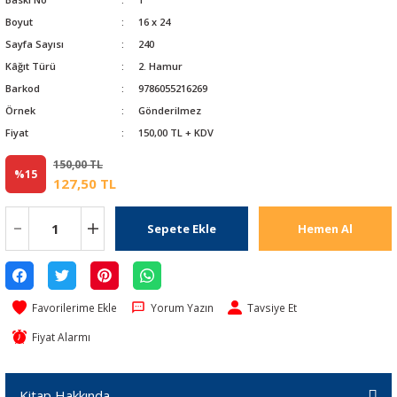
Boyut
16 x 24
Sayfa Sayısı
240
Kâğıt Türü
2. Hamur
Barkod
9786055216269
Örnek
Gönderilmez
Fiyat
150,00 TL + KDV
150,00 TL
%15
127,50 TL
Sepete Ekle
Hemen Al
Yorum Yazın
Tavsiye Et
Fiyat Alarmı
Kitap Hakkında