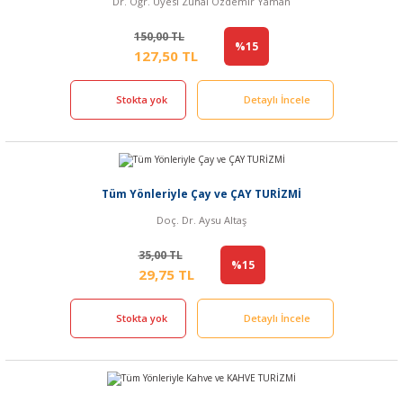
Dr. Öğr. Üyesi Zühal Özdemir Yaman
150,00 TL
%15
127,50 TL
Stokta yok
Detaylı İncele
Tüm Yönleriyle Çay ve ÇAY TURİZMİ
Doç. Dr. Aysu Altaş
35,00 TL
%15
29,75 TL
Stokta yok
Detaylı İncele