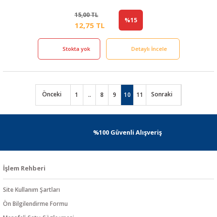
15,00 TL
%15
12,75 TL
Stokta yok
Detaylı İncele
1
..
8
9
10
11
%100 Güvenli Alışveriş
İşlem Rehberi
Site Kullanım Şartları
Ön Bilgilendirme Formu