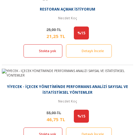
RESTORAN AÇMAK İSTİYORUM
Necdet Koç
25,00 TL
%15
21,25 TL
Stokta yok
Detaylı İncele
YİYECEK - İÇECEK YÖNETİMİNDE PERFORMANS ANALİZİ SAYISAL VE
İSTATİSTİKSEL YÖNTEMLER
Necdet Koç
55,00 TL
%15
46,75 TL
Stokta yok
Detaylı İncele