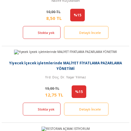
Nazife Küçükaslan
10,00 TL
%15
8,50 TL
Stokta yok
Detaylı İncele
Yiyecek İçecek işletmlerinde MALİYET FİYATLAMA PAZARLAMA
YÖNETİMİ
Yrd. Doç. Dr. Yaşar Yılmaz
15,00 TL
%15
12,75 TL
Stokta yok
Detaylı İncele