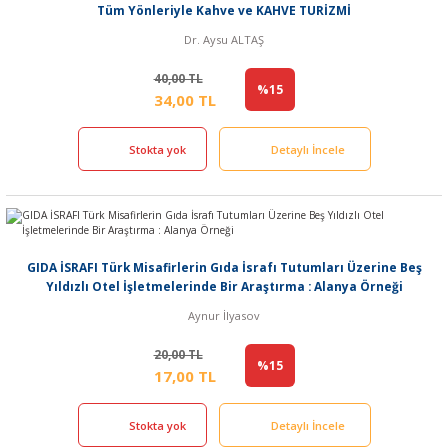
Tüm Yönleriyle Kahve ve KAHVE TURİZMİ
Dr. Aysu ALTAŞ
40,00 TL
%15
34,00 TL
Stokta yok
Detaylı İncele
GIDA İSRAFI Türk Misafirlerin Gıda İsrafı Tutumları Üzerine Beş
Yıldızlı Otel İşletmelerinde Bir Araştırma : Alanya Örneği
Aynur İlyasov
20,00 TL
%15
17,00 TL
Stokta yok
Detaylı İncele