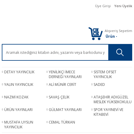
Üye Girişi
Yeni Üyelik
Alışveriş Sepetim
Ürün
-
DETAY YAYINCILIK
YENİLİKÇİ İMECE
SİSTEM OFSET
DERNEĞİ YAYINLARI
YAYINCILIK
YALIN YAYINCILIK
ALİ MÜNİR CERİT
SADED
NAZMİ KOZAK
SAVAŞ ÇELİK
ATAŞEHİR ADIGÜZEL
MESLEK YÜKSEKOKULU
ÜRÜN YAYINLARI
GÜLMAT YAYINLARI
SPOR YAYINEVİ VE
KİTABEVİ
MUSTAFA UYSUN
CEMAL TÜRKAN
YAYINCILIK