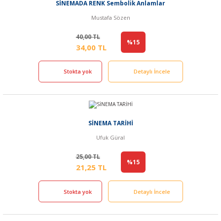
SİNEMADA RENK Sembolik Anlamlar
Mustafa Sözen
40,00 TL
%15
34,00 TL
Stokta yok
Detaylı İncele
SİNEMA TARİHİ
Ufuk Güral
25,00 TL
%15
21,25 TL
Stokta yok
Detaylı İncele