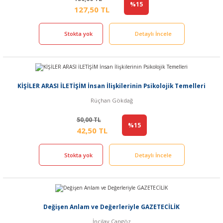
%15
127,50 TL
Stokta yok
Detaylı İncele
KİŞİLER ARASI İLETİŞİM İnsan İlişkilerinin Psikolojik Temelleri
Rüçhan Gökdağ
50,00 TL
%15
42,50 TL
Stokta yok
Detaylı İncele
Değişen Anlam ve Değerleriyle GAZETECİLİK
İncilay Cangöz