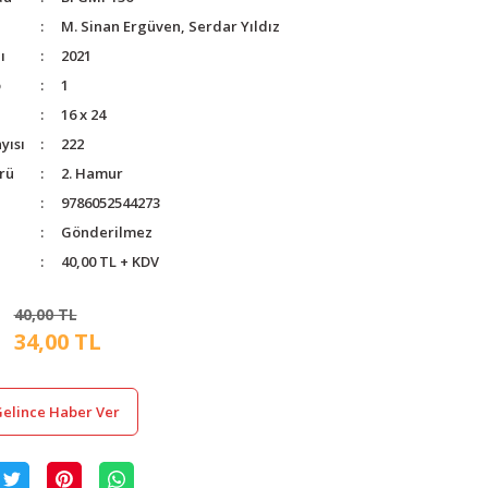
M. Sinan Ergüven, Serdar Yıldız
ı
2021
o
1
16 x 24
yısı
222
rü
2. Hamur
9786052544273
Gönderilmez
40,00 TL + KDV
40,00 TL
34,00 TL
elince Haber Ver