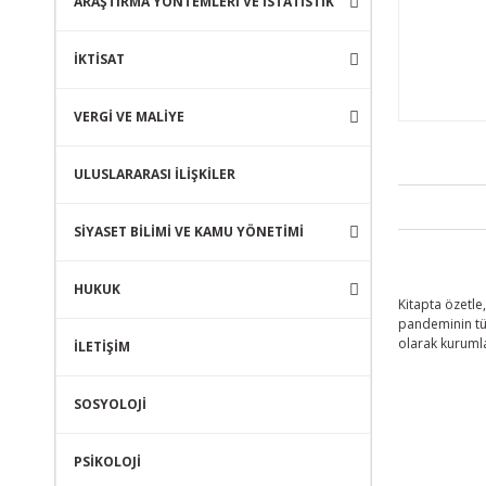
ARAŞTIRMA YÖNTEMLERİ VE İSTATİSTİK
İKTİSAT
VERGİ VE MALİYE
ULUSLARARASI İLİŞKİLER
SİYASET BİLİMİ VE KAMU YÖNETİMİ
HUKUK
Kitapta özetle
pandeminin tük
olarak kurumlar
İLETİŞİM
SOSYOLOJİ
PSİKOLOJİ