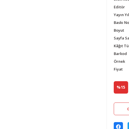
Editör
Yayın Yıl
Baskı N
Boyut
Sayfa Sa
Kâğıt Tü
Barkod
Örnek
Fiyat
%15
G