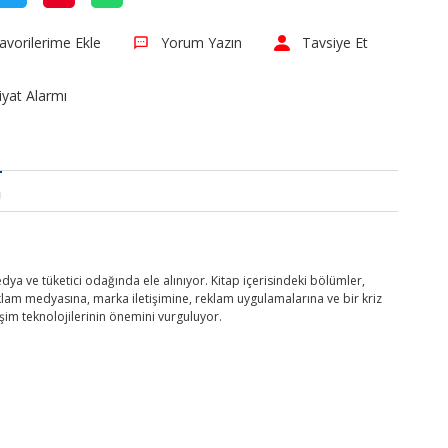
Yorum Yazın
Tavsiye Et
iyat Alarmı
a
ya ve tüketici odağında ele alınıyor. Kitap içerisindeki bölümler,
eklam medyasına, marka iletişimine, reklam uygulamalarına ve bir kriz
tişim teknolojilerinin önemini vurguluyor.