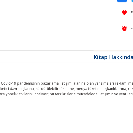
F
Kitap Hakkınd
, Covid-19 pandemisinin pazarlama iletişimi alanına olan yansımaları reklam, med
etici davranışlarına, sürdürülebilir tüketime, medya tüketim alışkanlıklarına, r
a yönelik etkilerini inceliyor; bu tarz krizlerle mücadelede iletişimin ve yeni ile