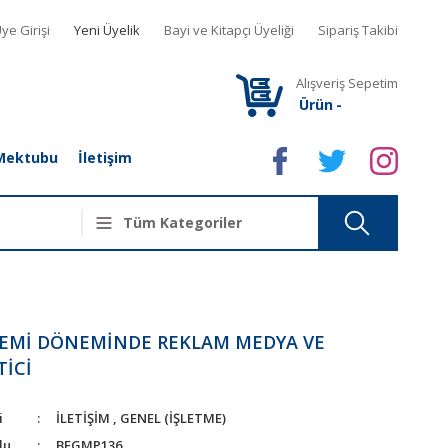
ye Girişi
Yeni Üyelik
Bayi ve Kitapçı Üyeliği
Sipariş Takibi
Alışveriş Sepetim
Ürün
-
Mektubu
İletişim
EMİ DÖNEMİNDE REKLAM MEDYA VE
İCİ
i
İLETİŞİM
,
GENEL (İŞLETME)
du
BFGMP136