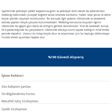
İşyerlerinde psikolojik şiddet kapsamına giren ve psikolojik terör olarak da adlandırılan
mobbing hakkındaki yüzeysel bilgilere sanal ortamda karikatür, haber, köşe yazısı ve daha
birçok şekilde ulaşmak mümkündür. Bu konuyla ilgili yabancı literatürde ve akademik
alanda yapılan birçok çalışma bulunmaktadır. Mobbing konusuna duyulan ilginin
ülkemizde her geçen gün daha da arttığını görmek sevindiricidir. Yine de maalesef, dünya
ile kıyaslandığında bu çalışmaların ülkemizde oldukça sınırlı sayıda kaldığını itiraf etmek
yerinde olacaktır. Umarız bu kitap birçok okur ve araştırmacı için bu boşluğu doldurmaya
hizmet etmek açısından faydalı olur.
%100 Güvenli Alışveriş
İşlem Rehberi
Site Kullanım Şartları
Ön Bilgilendirme Formu
Mesafeli Satış Sözleşmesi
Üyelik Sözleşmesi