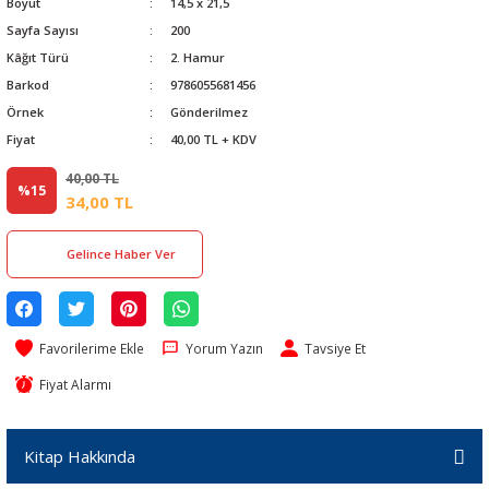
Boyut
14,5 x 21,5
Sayfa Sayısı
200
Kâğıt Türü
2. Hamur
Barkod
9786055681456
Örnek
Gönderilmez
Fiyat
40,00 TL + KDV
40,00 TL
%15
34,00 TL
Gelince Haber Ver
Yorum Yazın
Tavsiye Et
Fiyat Alarmı
Kitap Hakkında