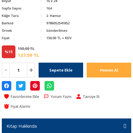
Boyut
16 x 24
Sayfa Sayısı
164
Kâğıt Türü
2. Hamur
Barkod
9786052541852
Örnek
Gönderilmez
Fiyat
150,00 TL + KDV
150,00 TL
%15
127,50 TL
Sepete Ekle
Hemen Al
Yorum Yazın
Tavsiye Et
Fiyat Alarmı
Kitap Hakkında