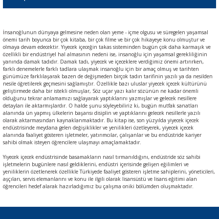
İnsanoğlunun dünyaya gelmesine neden olan yeme - içme olgusu ve süregelen yaşamsal
önemi tarih boyunca bir çok kitaba, bir çok filme ve bir çok hikayeye konu olmuştur ve
olmaya devam edecektir. Yiyecek içeceğin takas sisteminden bugün çok daha karmaşık ve
özellikli bir endüstriyel hal almasının nedeni ise, insanoğlu için yaşamsal gerekliliğinin
yanında damak tadıdır. Damak tadı, yiyecek ve içeceklere verdiğimiz önemi artırırken,
farklı denemelerle farklı tadlara ulaşmak insanoğlu için bir amaç olmuş ve tarihten
günümüze farklılaşarak bazen de değişmeden birçok tadın tarifinin yazılı ya da nesilden
nesile öğretilerek geçmesini sağlamıştır. Özellikle bazı uluslar yiyecek içecek kültürünü
geliştirmede daha bir istekli olmuşlar, Söz uçar yazı kalır sözünün ne kadar önemli
olduğunu tekrar anlamamızı sağlayarak yaptıklarını yazmışlar ve gelecek nesillere
detayları ile aktarmışlardır. O halde şunu söyleyebiliriz ki, bugün mutfak sanatları
alanında ün yapmış ülkelerin başarısı disiplin ve yaptıklarını gelecek nesillerle yazılı
olarak aktarmasından kaynaklanmaktadır. Bu kitap ise, son yüzyılda yiyecek içecek
endüstrisinde meydana gelen değişiklikler ve yenilikleri özetleyerek, yiyecek içecek
alanında faaliyet gösteren işletmeler, yatırımcılar, çalışanlar ve bu endüstride kariyer
sahibi olmak isteyen öğrencilere ulaşmayı amaçlamaktadır.
Yiyecek içecek endüstrisinde basamakların nasıl tırmanıldığını, endüstride söz sahibi
işletmelerin bugünlere nasıl geldiklerini, endüstri içerisinde gelişen eğilimleri ve
yeniliklerin özetlenerek özellikle Türkiyede faaliyet gösteren işletme sahiplerini, yöneticileri,
aşçıları, servis elemanlarını ve konu ile ilgili olarak lisansüstü ve lisans eğitimi alan
öğrencileri hedef alarak hazırladığımız bu çalışma oniki bölümden oluşmaktadır.