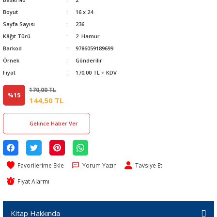
Boyut
16 x 24
Sayfa Sayısı
236
Kâğıt Türü
2. Hamur
Barkod
9786059189699
Örnek
Gönderilir
Fiyat
170,00 TL + KDV
170,00 TL
%15
144,50 TL
Gelince Haber Ver
Yorum Yazın
Tavsiye Et
Fiyat Alarmı
Kitap Hakkında