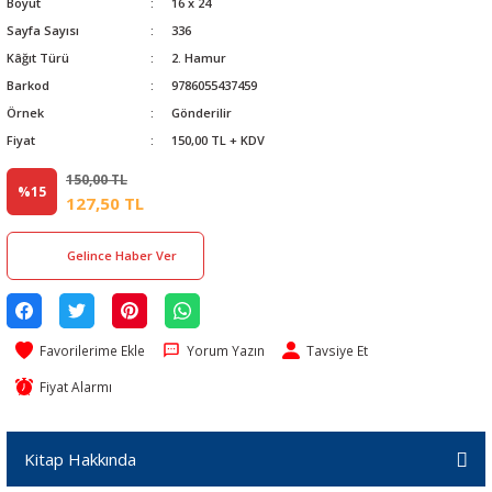
Boyut
16 x 24
Sayfa Sayısı
336
Kâğıt Türü
2. Hamur
Barkod
9786055437459
Örnek
Gönderilir
Fiyat
150,00 TL + KDV
150,00 TL
%15
127,50 TL
Gelince Haber Ver
Yorum Yazın
Tavsiye Et
Fiyat Alarmı
Kitap Hakkında