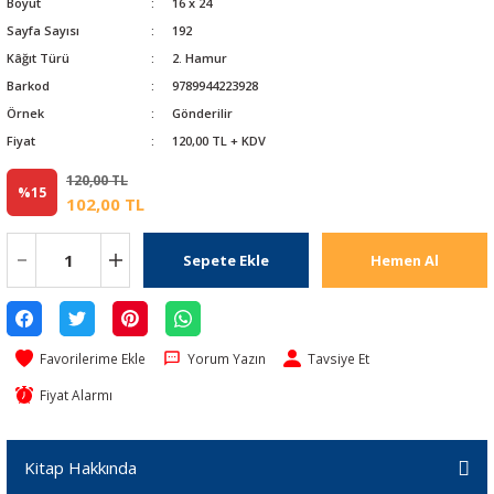
Boyut
16 x 24
Sayfa Sayısı
192
Kâğıt Türü
2. Hamur
Barkod
9789944223928
Örnek
Gönderilir
Fiyat
120,00 TL + KDV
120,00 TL
%15
102,00 TL
Sepete Ekle
Hemen Al
Yorum Yazın
Tavsiye Et
Fiyat Alarmı
Kitap Hakkında