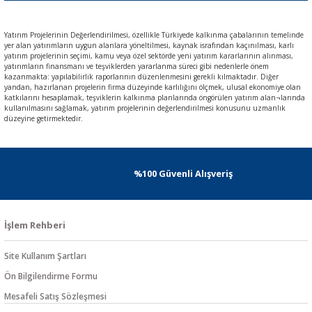
Yatırım Projelerinin Değerlendirilmesi, özellikle Türkiyede kalkınma çabalarının temelinde
yer alan yatırımların uygun alanlara yöneltilmesi, kaynak israfından kaçınılması, karlı
yatırım projelerinin seçimi, kamu veya özel sektörde yeni yatırım kararlarının alınması,
yatırımların finansmanı ve teşviklerden yararlanma süreci gibi nedenlerle önem
kazanmakta: yapılabilirlik raporlarının düzenlenmesini gerekli kılmaktadır. Diğer
yandan, hazırlanan projelerin firma düzeyinde karlılığını ölçmek, ulusal ekonomiye olan
katkılarını hesaplamak, teşviklerin kalkınma planlarında öngörülen yatırım alan¬larında
kullanılmasını sağlamak, yatırım projelerinin değerlendirilmesi konusunu uzmanlık
düzeyine getirmektedir.
%100 Güvenli Alışveriş
İşlem Rehberi
Site Kullanım Şartları
Ön Bilgilendirme Formu
Mesafeli Satış Sözleşmesi