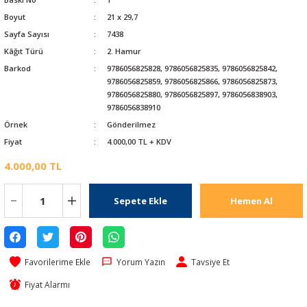
Boyut
21 x 29,7
Sayfa Sayısı
7438
Kâğıt Türü
2. Hamur
Barkod
9786056825828, 9786056825835, 9786056825842,
9786056825859, 9786056825866, 9786056825873,
9786056825880, 9786056825897, 9786056838903,
9786056838910
Örnek
Gönderilmez
Fiyat
4.000,00 TL + KDV
4.000,00 TL
Sepete Ekle
Hemen Al
Yorum Yazın
Tavsiye Et
Fiyat Alarmı