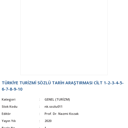
TÜRKİYE TURİZMİ SÖZLÜ TARİH ARAŞTIRMASI CİLT 1-2-3-4-5-
6-7-8-9-10
Kategori
GENEL (TURİZM)
Stok Kodu
nk.sozlu011
Editör
Prof. Dr. Nazmi Kozak
Yayın Yılı
2020
Baskı No
1