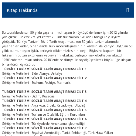
Kitap Hakkında
Bu topraklarda son 50 yılda yaşanan muhteşem bir öyküyü derlemek için 2012 yılında
yola çıktık. Binlerce km. yol katettik! Türk turizminin 520 canlı tanığı ile yüzyüze
görüştük. Türkiye Turizmi Sözlü Tarih Araştırması, son 50 yılda turizm alanında
yaşananlar kadar, bir anlamda Türk modernleşmesinin hikâyesini de içeriyor. Doğrusu 50
yıllık bu muhteşem öykü, derleyebildiklerimizle sınırlı değil. Böylesine kapsamlı bir
hikâyenin bütün aktörlerini ve olaylarını eksiksiz derleyebilmek elbette olanaksızdı.
1950’lerde tohumları atılan, 2018’lerde ise dünya ile boy ölçüşebilecek büyüklüğe ulaşan
bir sektörün öyküsü bu.
TÜRKİYE TURİZMİ SÖZLÜ TARİH ARAŞTIRMASI CİLT 1
Görüşme Metinleri - Side, Alanya, Antalya
TÜRKİYE TURİZMİ SÖZLÜ TARİH ARAŞTIRMASI CİLT 2
Görüşme Metinleri - Bodrum, Fethiye, Marmaris
TÜRKİYE TURİZMİ SÖZLÜ TARİH ARAŞTIRMASI CİLT 3
Görüşme Metinleri - Didim, Kuşadası
TÜRKİYE TURİZMİ SÖZLÜ TARİH ARAŞTIRMASI CİLT 4
Görüşme Metinleri - Akçakoca, Erdek, Kapadokya, Uludağ
TÜRKİYE TURİZMİ SÖZLÜ TARİH ARAŞTIRMASI CİLT 5
Görüşme Metinleri - Turizm ve Otelcilik Eğitim Kurumları
TÜRKİYE TURİZMİ SÖZLÜ TARİH ARAŞTIRMASI CİLT 6
Görüşme Metinleri - Türkiyede'de Konaklama İşletmeciliği
TÜRKİYE TURİZMİ SÖZLÜ TARİH ARAŞTIRMASI CİLT 7
Görüşme Metinleri - Seyahat Acenteciliği, Turist Rehberliği, Türk Hava Yolları