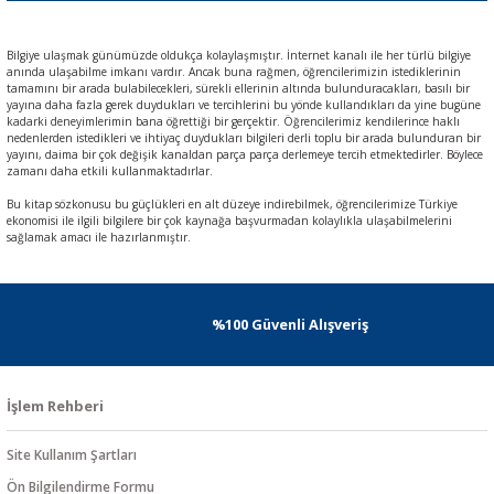
Bilgiye ulaşmak günümüzde oldukça kolaylaşmıştır. İnternet kanalı ile her türlü bilgiye
anında ulaşabilme imkanı vardır. Ancak buna rağmen, öğrencilerimizin istediklerinin
tamamını bir arada bulabilecekleri, sürekli ellerinin altında bulunduracakları, basılı bir
yayına daha fazla gerek duydukları ve tercihlerini bu yönde kullandıkları da yine bugüne
kadarki deneyimlerimin bana öğrettiği bir gerçektir. Öğrencilerimiz kendilerince haklı
nedenlerden istedikleri ve ihtiyaç duydukları bilgileri derli toplu bir arada bulunduran bir
yayını, daima bir çok değişik kanaldan parça parça derlemeye tercih etmektedirler. Böylece
zamanı daha etkili kullanmaktadırlar.
Bu kitap sözkonusu bu güçlükleri en alt düzeye indirebilmek, öğrencilerimize Türkiye
ekonomisi ile ilgili bilgilere bir çok kaynağa başvurmadan kolaylıkla ulaşabilmelerini
sağlamak amacı ile hazırlanmıştır.
%100 Güvenli Alışveriş
İşlem Rehberi
Site Kullanım Şartları
Ön Bilgilendirme Formu