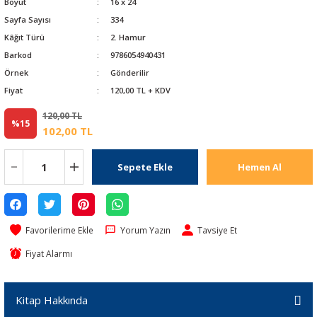
Boyut
16 x 24
Sayfa Sayısı
334
Kâğıt Türü
2. Hamur
Barkod
9786054940431
Örnek
Gönderilir
Fiyat
120,00 TL + KDV
120,00 TL
%15
102,00 TL
Sepete Ekle
Hemen Al
Yorum Yazın
Tavsiye Et
Fiyat Alarmı
Kitap Hakkında