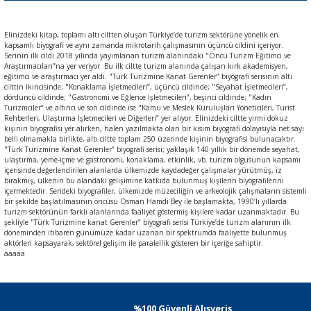
Elinizdeki kitap, toplamı altı ciltten oluşan Türkiye’de turizm sektörüne yönelik en
kapsamlı biyografi ve aynı zamanda mikrotarih çalışmasının üçüncü cildini içeriyor.
Serinin ilk cildi 2018 yılında yayımlanan turizm alanındaki "Öncü Turizm Eğitimci ve
Araştırmacıları”na yer veriyor. Bu ilk ciltte turizm alanında çalışan kırk akademisyen,
eğitimci ve araştırmacı yer aldı. "Türk Turizmine Kanat Gerenler” biyografi serisinin altı
cilttin ikincisinde; "Konaklama İşletmecileri”, üçüncü cildinde; "Seyahat İşletmecileri”,
dördüncü cildinde; "Gastronomi ve Eğlence İşletmecileri”, beşinci cildinde; "Kadın
Turizmciler” ve altıncı ve son cildinde ise "Kamu ve Meslek Kuruluşları Yöneticileri, Turist
Rehberleri, Ulaştırma İşletmecileri ve Diğerleri” yer alıyor. Elinizdeki ciltte yirmi dokuz
kişinin biyografisi yer alırken, halen yazılmakta olan bir kısım biyografi dolayısıyla net sayı
belli olmamakla birlikte, altı ciltte toplam 250 üzerinde kişinin biyografisi bulunacaktır.
"Türk Turizmine Kanat Gerenler” biyografi serisi; yaklaşık 140 yıllık bir dönemde seyahat,
ulaştırma, yeme-içme ve gastronomi, konaklama, etkinlik, vb. turizm olgusunun kapsamı
içerisinde değerlendirilen alanlarda ülkemizde kaydadeğer çalışmalar yürütmüş, iz
bırakmış, ülkenin bu alandaki gelişimine katkıda bulunmuş kişilerin biyografilerini
içermektedir. Serideki biyografiler, ülkemizde müzeciliğin ve arkeolojik çalışmaların sistemli
bir şekilde başlatılmasının öncüsü Osman Hamdi Bey ile başlamakta, 1990’lı yıllarda
turizm sektörünün farklı alanlarında faaliyet göstermiş kişilere kadar uzanmaktadır. Bu
şekliyle "Türk Turizmine kanat Gerenler” biyografi serisi Türkiye’de turizm alanının ilk
döneminden itibaren günümüze kadar uzanan bir spektrumda faaliyette bulunmuş
aktörleri kapsayarak, sektörel gelişim ile paralellik gösteren bir içeriğe sahiptir.
aaaaa
%100 Güvenli Alışveriş