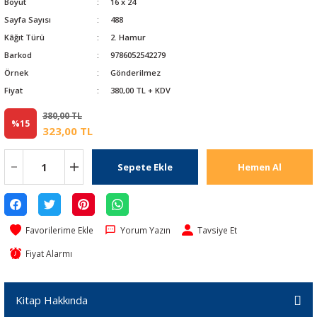
Boyut
16 x 24
Sayfa Sayısı
488
Kâğıt Türü
2. Hamur
Barkod
9786052542279
Örnek
Gönderilmez
Fiyat
380,00 TL + KDV
380,00 TL
%15
323,00 TL
Sepete Ekle
Hemen Al
Yorum Yazın
Tavsiye Et
Fiyat Alarmı
Kitap Hakkında