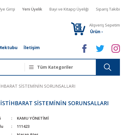
ye Girişi
Yeni Üyelik
Bayi ve Kitapçı Üyeliği
Sipariş Takibi
Alışveriş Sepetim
Ürün
-
Mektubu
İletişim
TİHBARAT SİSTEMİNİN SORUNSALLARI
İSTİHBARAT SİSTEMİNİN SORUNSALLARI
i
KAMU YÖNETİMİ
du
111423
Hasan Ateş