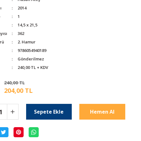
ı
2014
o
1
14,5 x 21,5
yısı
362
rü
2. Hamur
9786054940189
Gönderilmez
240,00 TL + KDV
240,00 TL
204,00 TL
Sepete Ekle
Hemen Al