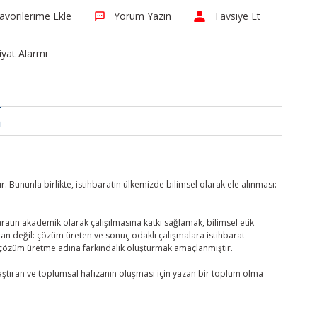
Yorum Yazın
Tavsiye Et
iyat Alarmı
a
. Bununla birlikte, istihbaratın ülkemizde bilimsel olarak ele alınması:
baratın akademik olarak çalışılmasına katkı sağlamak, bilimsel etik
aratan değil: çözüm üreten ve sonuç odaklı çalışmalara istihbarat
a çözüm üretme adına farkındalık oluşturmak amaçlanmıştır.
tıran ve toplumsal hafızanın oluşması için yazan bir toplum olma