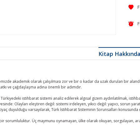
F
Kitap Hakkınd
kemizde akademik olarak çalışılması zor ve bir o kadar da uzak durulan bir alandır
katkı ve çağdaşlaşma adına önemli bir adımdır.
: Türkiyedeki istihbarat sistemi analiz edilerek algısal gizem aydınlatılmak, istih
vesinde: Olayları eleştiren değil: sistemi irdeleyen, yıkıcı değil: yapıcı, sorun y
iyaç duyulduğu varsayılarak, Türk İstihbarat Sisteminin Sorunsalları konusund
 bir sorumluluktur. Üç maymunu oynamayan, ülke olarak okuyan, sorgulayan, araş