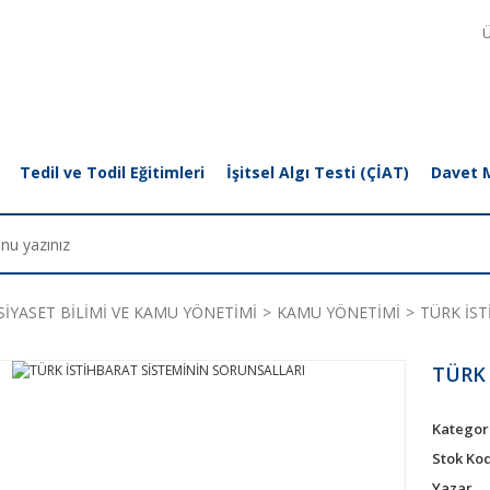
Ü
Tedil ve Todil Eğitimleri
İşitsel Algı Testi (ÇİAT)
Davet 
SİYASET BİLİMİ VE KAMU YÖNETİMİ
KAMU YÖNETİMİ
TÜRK İS
TÜRK 
Kategor
Stok Ko
Yazar