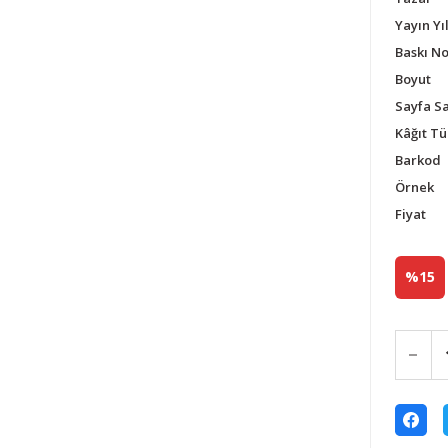
Yayın Yıl
Baskı N
Boyut
Sayfa Sa
Kâğıt Tü
Barkod
Örnek
Fiyat
%15