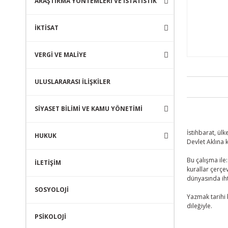
ARAŞTIRMA YÖNTEMLERİ VE İSTATİSTİK
İKTİSAT
VERGİ VE MALİYE
ULUSLARARASI İLİŞKİLER
SİYASET BİLİMİ VE KAMU YÖNETİMİ
İstihbarat, ül
HUKUK
Devlet Aklına 
Bu çalışma ile
İLETİŞİM
kurallar çerçe
dünyasında iht
SOSYOLOJİ
Yazmak tarihi
dileğiyle.
PSİKOLOJİ