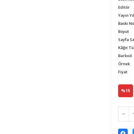
Editör
Yayın Yıl
Baskı N
Boyut
Sayfa Sa
Kâğıt Tü
Barkod
Örnek
Fiyat
%15