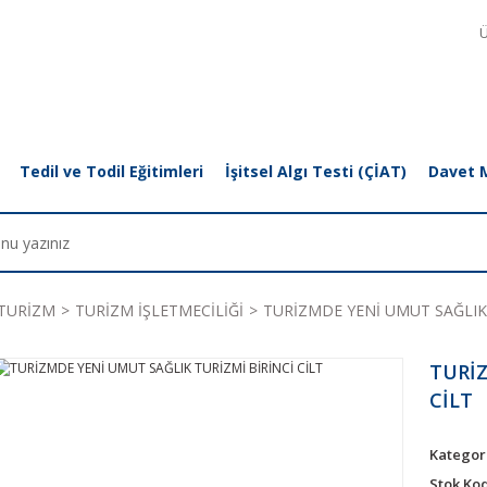
Ü
Tedil ve Todil Eğitimleri
İşitsel Algı Testi (ÇİAT)
Davet 
TURİZM
TURİZM İŞLETMECİLİĞİ
TURİZMDE YENİ UMUT SAĞLIK 
TURİZ
CİLT
Kategor
Stok Ko