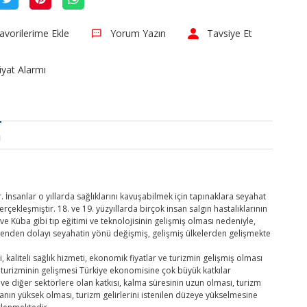
Yorum Yazın
Tavsiye Et
iyat Alarmı
a
. İnsanlar o yıllarda sağlıklarını kavuşabilmek için tapınaklara seyahat
ekleşmiştir. 18. ve 19. yüzyıllarda birçok insan salgın hastalıklarının
 ve Küba gibi tıp eğitimi ve teknolojisinin gelişmiş olması nedeniyle,
denden dolayı seyahatin yönü değişmiş, gelişmiş ülkelerden gelişmekte
, kaliteli sağlık hizmeti, ekonomik fiyatlar ve turizmin gelişmiş olması
k turizminin gelişmesi Türkiye ekonomisine çok büyük katkılar
e diğer sektörlere olan katkısı, kalma süresinin uzun olması, turizm
nın yüksek olması, turizm gelirlerini istenilen düzeye yükselmesine