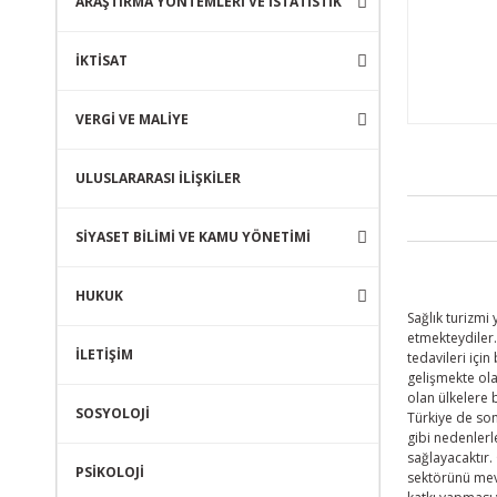
ARAŞTIRMA YÖNTEMLERİ VE İSTATİSTİK
İKTİSAT
VERGİ VE MALİYE
ULUSLARARASI İLİŞKİLER
SİYASET BİLİMİ VE KAMU YÖNETİMİ
HUKUK
Sağlık turizmi
etmekteydiler.
İLETİŞİM
tedavileri için
gelişmekte ola
olan ülkelere 
SOSYOLOJİ
Türkiye de son 
gibi nedenlerl
sağlayacaktır.
PSİKOLOJİ
sektörünü mevs