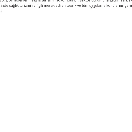
vb. gibi nedenlerin sağlık turizmini lokomotif bir sektör durumuna getirmesi be
inde sağlık turizmi ile ilgili merak edilen teorik ve tüm uygulama konularını içer
r.