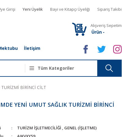
ye Girişi
Yeni Üyelik
Bayi ve Kitapçı Üyeliği
Sipariş Takibi
Alışveriş Sepetim
Ürün
-
Mektubu
İletişim
TURİZMİ BİRİNCİ CİLT
MDE YENİ UMUT SAĞLIK TURİZMİ BİRİNCİ
i
TURİZM İŞLETMECİLİĞİ
,
GENEL (İŞLETME)
du
AJKVXY59