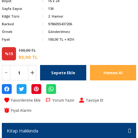
Boyut
16 x 24
Sayfa Sayısı
136
Kâğıt Türü
2. Hamur
Barkod
9786055437206
Örnek
Gönderilmez
Fiyat
100,00 TL + KDV
100,00 TL
%15
85,00 TL
Sepete Ekle
Hemen Al
Yorum Yazın
Tavsiye Et
Fiyat Alarmı
Kitap Hakkında