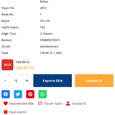
Bahar
Yayın Yılı
2013
Baskı No
1
Boyut
16 x 24
Sayfa Sayısı
152
Kâğıt Türü
2. Hamur
Barkod
9786055216511
Örnek
Gönderilmez
Fiyat
120,00 TL + KDV
120,00 TL
%15
102,00 TL
Sepete Ekle
Hemen Al
Yorum Yazın
Tavsiye Et
Fiyat Alarmı