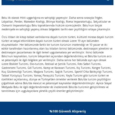
Bolu ilk olarak Hitit uygarlığına ev sahipliği yapmıştır. Daha sonra sırasıyla Frigler,
Lidyalılar, Persler, Makedon Krallığı, Bitinya Krallığı, Roma İmparatorluğu, Selçuklular ve
Osmanlı İmparatorluğu Bolu topraklarında hüküm sürmüşlerdir. Bolu'nun birçok
medeniyete ev sahipliği yapmış olması bölgedeki tarihi eser çeşitliliğini ortaya çıkarmıştır.
Özü itibari ile kitap tabiat varlıklarına dayalı turizm türleri, kültürel mirasa dayalı turizm
türleri ve sosyal etkinliklere dayalı turizm türleri olmak üzere 19 ayrı bölümden
oluşmaktadır. Her bölümünde farklı bir turizm türünün incelendiği ve 10 yazar ve iki
editör tarafından hazırlanmış olan bu kitabın birinci bölümünde, destinasyon yönetimi ve
destinasyon pazarlaması ile ilgili temel uygulamalara yer verilmiştir. İkinci bölümde
Bolu’nun kaynakları, turizm bileşenleri açısından değerlendirilmiş ve Bolu’da turizm arzı
ve potansiyeli ile ilgili bilgilere yer verilmiştir. Daha sonra her bölümde ayrı ayrı olmak
üzere Bisiklet Turizmi, Eko-turizm, Festival ve Şenlik Turizmi, Foto Safari Turizmi,
Gastronomi Turizmi, Göl Turizmi, Kamp ve Karavan Turizmi, Kış Turizmi, Kongre Turizmi,
Kuş Gözlemciliği Turizmi, Mağara Turizmi, Sağlık Turizmi, Sportif Olta Balıkçılığı Turizmi,
Tabiat Yürüyüşü Turizmi, Yamaç Paraşütü Turizmi, Yayla Turizmi gibi turizm türleri ve
özellikleri açıklanmış, dünya ve Türkiye’den örnekler verilerek Bolu’da turizm çeşitliliğini
çoğaltmak adına Bolu’da mevcut ve potansiyel kaynaklar değerlendirilmiştir. Ayrıca Sosyal
Medyada Bolu ile ilgili değerlendirmeler de incelenerek Bolu’da turizmin geliştirilmesi ve
tanıtılması için uygulayıcılara yönelik çeşitli öneriler geliştirilmiştir.
%100 Güvenli Alışveriş