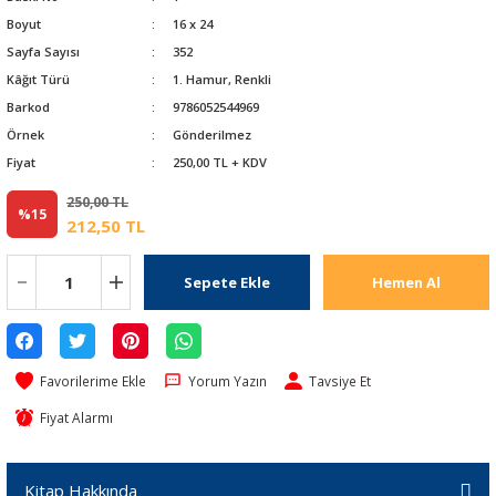
Boyut
16 x 24
Sayfa Sayısı
352
Kâğıt Türü
1. Hamur, Renkli
Barkod
9786052544969
Örnek
Gönderilmez
Fiyat
250,00 TL + KDV
250,00 TL
%15
212,50 TL
Sepete Ekle
Hemen Al
Yorum Yazın
Tavsiye Et
Fiyat Alarmı
Kitap Hakkında