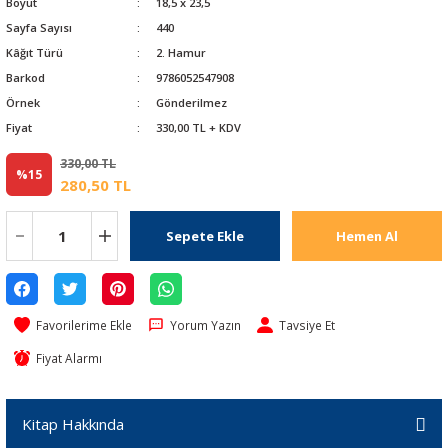
Boyut
18,5 x 23,5
Sayfa Sayısı
440
Kâğıt Türü
2. Hamur
Barkod
9786052547908
Örnek
Gönderilmez
Fiyat
330,00 TL + KDV
330,00 TL
%15
280,50 TL
Sepete Ekle
Hemen Al
Yorum Yazın
Tavsiye Et
Fiyat Alarmı
Kitap Hakkında