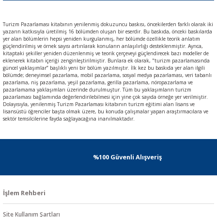
Turizm Pazarlaması kitabının yenilenmiş dokuzuncu baskısı, öncekilerden farklı olarak iki
yazarın katkısıyla üretilmiş 16 bölümden oluşan bir eserdir. Bu baskıda, önceki baskılarda
yer alan bölümlerin hepsi yeniden kurgulanmış, her bölümde özellikle teorik anlatım
güçlendirilmiş ve örnek sayısı artırılarak konuların anlaşılırlığı desteklenmiştir. Ayrıca,
kitaptaki şekiller yeniden düzenlenmiş ve teorik çerçeveyi güçlendirecek bazı modeller de
eklenerek kitabın içeriği zenginleştirilmiştir. Bunlara ek olarak, "turizm pazarlamasında
güncel yaklaşımlar” başlıklı yeni bir bölüm yazılmıştır. İlk kez bu baskıda yer alan ilgili
bölümde; deneyimsel pazarlama, mobil pazarlama, sosyal medya pazarlaması, veri tabanlı
pazarlama, niş pazarlama, yeşil pazarlama, gerilla pazarlama, nöropazarlama ve
pazarlamama yaklaşımları üzerinde durulmuştur. Tüm bu yaklaşımların turizm
pazarlaması bağlamında değerlendirilebilmesi için yine çok sayıda örneğe yer verilmiştir.
Dolayısıyla, yenilenmiş Turizm Pazarlaması kitabının turizm eğitimi alan lisans ve
lisansüstü öğrenciler başta olmak üzere, bu konuda çalışmalar yapan araştırmacılara ve
sektör temsilcilerine fayda sağlayacağına inanılmaktadır.
%100 Güvenli Alışveriş
İşlem Rehberi
Site Kullanım Şartları