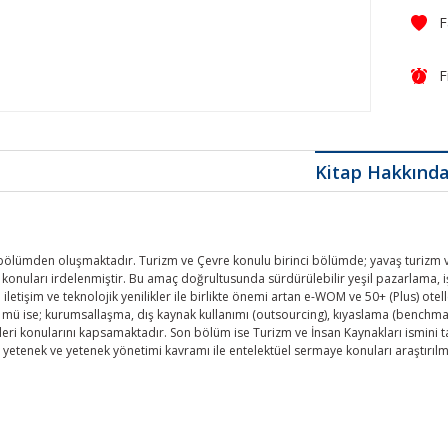
F
Kitap Hakkınd
bölümden oluşmaktadır. Turizm ve Çevre konulu birinci bölümde; yavaş turizm ve 
konuları irdelenmiştir. Bu amaç doğrultusunda sürdürülebilir yeşil pazarlama, işb
en iletişim ve teknolojik yenilikler ile birlikte önemi artan e-WOM ve 50+ (Plus) o
mü ise; kurumsallaşma, dış kaynak kullanımı (outsourcing), kıyaslama (benchmarking
eri konularını kapsamaktadır. Son bölüm ise Turizm ve İnsan Kaynakları ismini 
in yetenek ve yetenek yönetimi kavramı ile entelektüel sermaye konuları araştırılmı