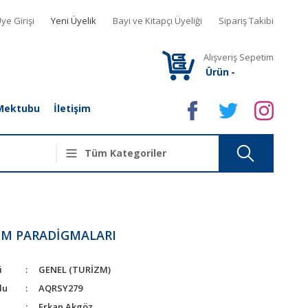
ye Girişi
Yeni Üyelik
Bayi ve Kitapçı Üyeliği
Sipariş Takibi
Alışveriş Sepetim
Ürün
-
Mektubu
İletişim
ZM PARADİGMALARI
i
GENEL (TURİZM)
du
AQRSY279
Erkan Akgöz