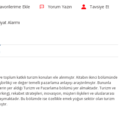
Yorum Yazın
Tavsiye Et
iyat Alarmı
a
toplum katkılı turizm konuları ele alınmıştır. Kitabın ikinci bölümünde
irlikçi ve değer temelli pazarlama anlayışı araştırılmıştır. Bununla
tellerin yer aldığı Turizm ve Pazarlama bölümü yer almaktadır. Turizm ve
), rekabet stratejileri, inovasyon, müşteri ilişkileri ve uluslararası
taşımaktadır. Bu bölümde ise özellikle emek yoğun sektör olan turizm
ştır.