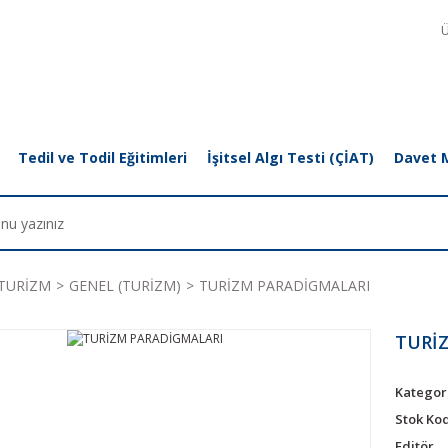
Ü
Tedil ve Todil Eğitimleri
İşitsel Algı Testi (ÇİAT)
Davet 
TURİZM
GENEL (TURİZM)
TURİZM PARADİGMALARI
TURİ
Kategor
Stok Ko
Editör