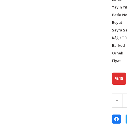
Yayın Yıl
Baskı N
Boyut
Sayfa Sa
Kâğıt Tü
Barkod
Örnek
Fiyat
%15