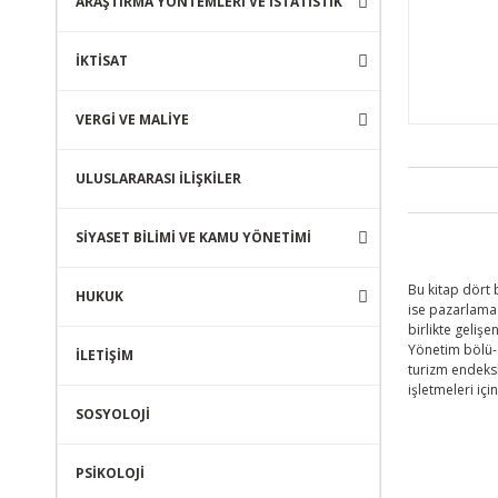
ARAŞTIRMA YÖNTEMLERİ VE İSTATİSTİK
İKTİSAT
VERGİ VE MALİYE
ULUSLARARASI İLİŞKİLER
SİYASET BİLİMİ VE KAMU YÖNETİMİ
Bu kitap dört 
HUKUK
ise pazarlama 
birlikte geliş
Yönetim bölü- 
İLETİŞİM
turizm endeksl
işletmeleri iç
SOSYOLOJİ
PSİKOLOJİ