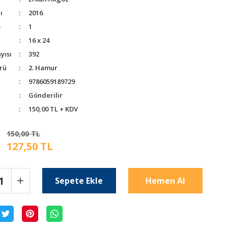
ı
2016
o
1
16 x 24
yısı
392
rü
2. Hamur
9786059189729
Gönderilir
150,00 TL + KDV
150,00 TL
127,50 TL
Sepete Ekle
Hemen Al