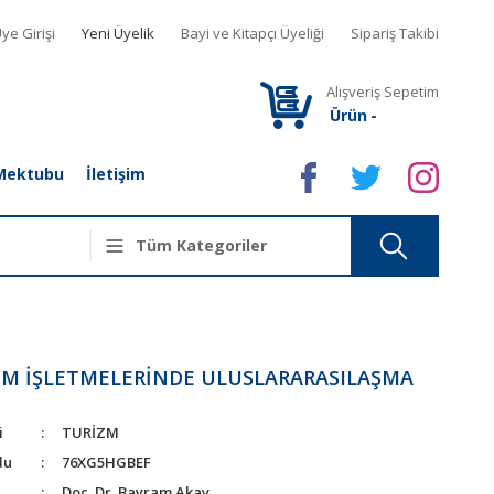
ye Girişi
Yeni Üyelik
Bayi ve Kitapçı Üyeliği
Sipariş Takibi
Alışveriş Sepetim
Ürün
-
Mektubu
İletişim
ZM İŞLETMELERİNDE ULUSLARARASILAŞMA
i
TURİZM
du
76XG5HGBEF
Doç. Dr. Bayram Akay