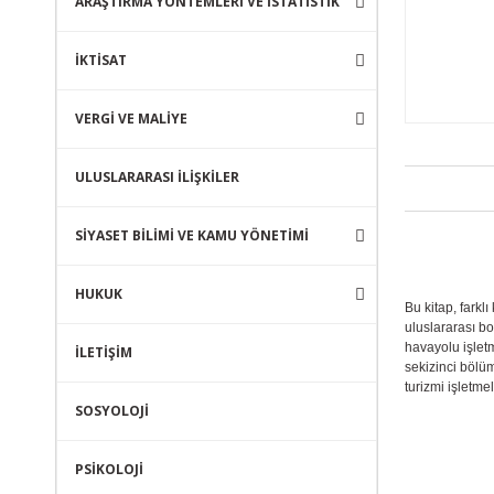
ARAŞTIRMA YÖNTEMLERİ VE İSTATİSTİK
İKTİSAT
VERGİ VE MALİYE
ULUSLARARASI İLİŞKİLER
SİYASET BİLİMİ VE KAMU YÖNETİMİ
HUKUK
Bu kitap, fark
uluslararası b
havayolu işletm
İLETİŞİM
sekizinci bölü
turizmi işletme
SOSYOLOJİ
PSİKOLOJİ