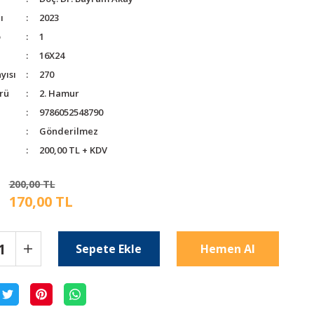
ı
2023
o
1
16X24
yısı
270
rü
2. Hamur
9786052548790
Gönderilmez
200,00 TL + KDV
200,00 TL
170,00 TL
Sepete Ekle
Hemen Al