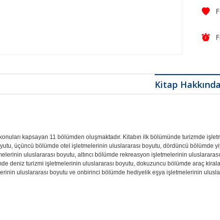
F
Kitap Hakkınd
lı konuları kapsayan 11 bölümden oluşmaktadır. Kitabın ilk bölümünde turizmde işlet
oyutu, üçüncü bölümde otel işletmelerinin uluslararası boyutu, dördüncü bölümde yi
elerinin uluslararası boyutu, altıncı bölümde rekreasyon işletmelerinin uluslararası
mde deniz turizmi işletmelerinin uluslararası boyutu, dokuzuncu bölümde araç kiral
lerinin uluslararası boyutu ve onbirinci bölümde hediyelik eşya işletmelerinin uluslar