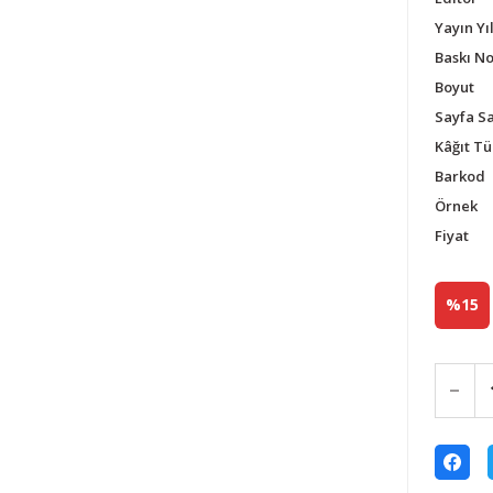
Yayın Yıl
Baskı N
Boyut
Sayfa Sa
Kâğıt Tü
Barkod
Örnek
Fiyat
%15