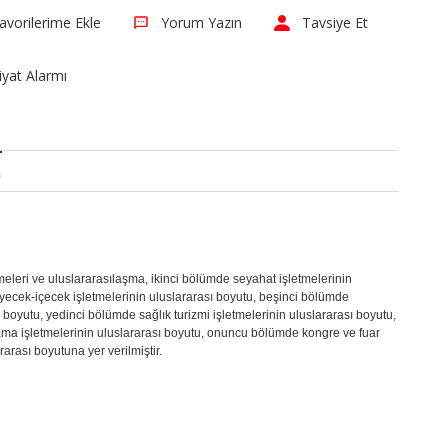
Yorum Yazın
Tavsiye Et
iyat Alarmı
a
meleri ve uluslararasılaşma, ikinci bölümde seyahat işletmelerinin
yecek-içecek işletmelerinin uluslararası boyutu, beşinci bölümde
 boyutu, yedinci bölümde sağlık turizmi işletmelerinin uluslararası boyutu,
ama işletmelerinin uluslararası boyutu, onuncu bölümde kongre ve fuar
arası boyutuna yer verilmiştir.