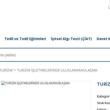
Ü
Tedil ve Todil Eğitimleri
İşitsel Algı Testi (ÇİAT)
Davet 
TURİZM
TURİZM İŞLETMELERİNDE ULUSLARARASILAŞMA
TURİ
Kategor
Stok Ko
Editör