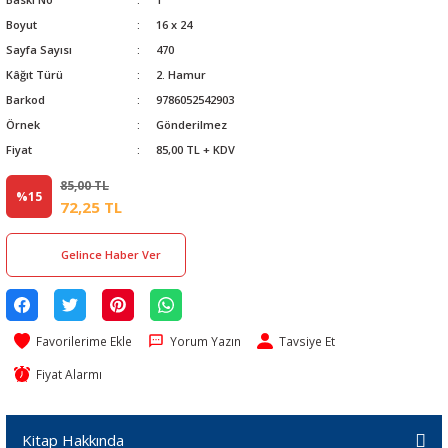
Boyut
16 x 24
Sayfa Sayısı
470
Kâğıt Türü
2. Hamur
Barkod
9786052542903
Örnek
Gönderilmez
Fiyat
85,00 TL + KDV
85,00 TL
%15
72,25 TL
Gelince Haber Ver
Yorum Yazın
Tavsiye Et
Fiyat Alarmı
Kitap Hakkında