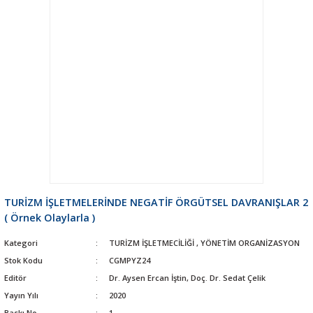
TURİZM İŞLETMELERİNDE NEGATİF ÖRGÜTSEL DAVRANIŞLAR 2
( Örnek Olaylarla )
Kategori
TURİZM İŞLETMECİLİĞİ
,
YÖNETİM ORGANİZASYON
Stok Kodu
CGMPYZ24
Editör
Dr. Aysen Ercan İştin, Doç. Dr. Sedat Çelik
Yayın Yılı
2020
Baskı No
1