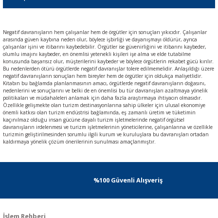
Negatif davranışların hem çalışanlar hem de örgütler için sonuçları yıkıcıdır. Çalışanlar
arasında güven kaybına neden olur, böylece işbirliği ve dayanışmayı öldürür, ayrıca
çalışanlar işini ve itibarını kaybedebilir. Örgütler ise güvenirliğini ve itibarını kaybeder,
olumlu imajını kaybeder, en önemlisi yetenekli kişileri işe alma ve elde tutabilme
konusunda başarısız olur, müşterilerini kaybeder ve böylece örgütlerin rekabet gücü kırılır.
Bu nedenlerden ötürü örgütlerde negatif davranışlar tolere edilmemelidir. Anlaşıldığı üzere
negatif davranışların sonuçları hem bireyler hem de örgütler için oldukça maliyetlidir.
Kitabın bu bağlamda planlanmasının amacı, örgütlerde negatif davranışların doğasını,
nedenlerini ve sonuçlarını ve belki de en önemlisi bu tür davranışları azaltmaya yönelik
politikaları ve müdahaleleri anlamak için daha fazla araştırmaya ihtiyacın olmasıdır.
Özellikle gelişmekte olan turizm destinasyonlarına sahip ülkeler için ulusal ekonomiye
önemli katkısı olan turizm endüstrisi bağlamında, eş zamanlı üretim ve tüketimin
kaçınılmaz olduğu insan gücüne dayalı turizm işletmelerinde negatif örgütsel
davranışların irdelenmesi ve turizm işletmelerinin yöneticilerine, çalışanlarına ve özellikle
turizmin geliştirilmesinden sorumlu ilgili kurum ve kuruluşlara bu davranışları ortadan
kaldırmaya yönelik çözüm önerilerinin sunulması amaçlanmıştır.
%100 Güvenli Alışveriş
İşlem Rehberi