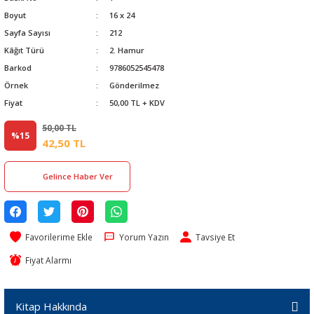
Boyut
16 x 24
Sayfa Sayısı
212
Kâğıt Türü
2. Hamur
Barkod
9786052545478
Örnek
Gönderilmez
Fiyat
50,00 TL + KDV
50,00 TL
%15
42,50 TL
Gelince Haber Ver
Yorum Yazın
Tavsiye Et
Fiyat Alarmı
Kitap Hakkında