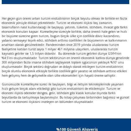
Her geçen gün önemi artan turizm endüstrisinin birçok boyutu olması ile birlikte en fazla
ekonomik yönüyle dikkat çekmektedir. Turizm ve ekonomi ilişkisi boş zamanın,
tasarrufların nasıl kullanılacağı ile başlayıp, yatırım, tüketim, istihdam, ihracat gibi farklı
ekonomik konuları kapsar. Küreselleşme süreciyle birlikte, daha önemli hale gelen ve hızlı
bir büyüme sürecine giren turizm, bugün birçok ülke için özellikle döviz kazandırıcı,
yabancı sermayeyi teşvik edici, istihdam arttırıcı özellikleri ile büyümenin ve kalkınmanın
anahtarı olarak görülmektedir. Pandeminden önce 2019 yılında uluslararası turizm
faaliyetine katılan turist sayısı 1 milyar 461 milyona ulaşırken, uluslararası turizm
kaynaklı gelirler ise 1,5 trilyon dolardır. Bu dönemde turizm gelirleri dünya GSYH’nin
%4.5’ini oluşturmaktadır. Turizm sektörünün en önemli ekonomik katkısı dünya genelinde
300 milyondan fazla insana istihdam sağlayarak toplam işgücünün yaklaşık %10’ unu
oluşturmasıdır. Birçok sektörü doğrudan ve dolaylı olarak etkileyen turizm endüstrinin
birçok olumlu ekonomik etkisiyle birlikte özellikle gelir yaratıcı ve istihdam arttırıcı etkileri
hem gelişmiş hem de gelişmekte olan ülke ekonomileri için hayati öneme sahiptir.
Günümüzde küreselleşme süreci ile başlayan, bilgi ve iletişim teknolojilerinde yaşanan
hızlı gelişim birçok alanı etkilediği gibi turizm endüstrisini de etkilemiştir. Turizm ve
ekonomi ilişkisi ödemeler dengesi, gelir, istihdam gibi klasik konular dışında farklı
boyutlarda da tartışılmaya başlanmıştır. Bu kitap çalışması birbirinden bağımsız ve güncel
turizm ve ekonomi ilişkisini inceleyen on bölümden oluşmaktadır.
%100 Güvenli Alışveriş