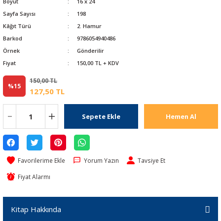
Boyut
16 x 24
Sayfa Sayısı
198
Kâğıt Türü
2. Hamur
Barkod
9786054940486
Örnek
Gönderilir
Fiyat
150,00 TL + KDV
150,00 TL
%15
127,50 TL
Sepete Ekle
Hemen Al
Yorum Yazın
Tavsiye Et
Fiyat Alarmı
Kitap Hakkında