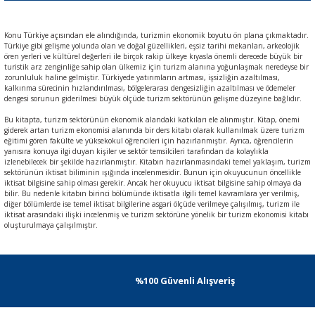
Konu Türkiye açısından ele alındığında, turizmin ekonomik boyutu ön plana çıkmaktadır.
Türkiye gibi gelişme yolunda olan ve doğal güzellikleri, eşsiz tarihi mekanları, arkeolojik
ören yerleri ve kültürel değerleri ile birçok rakip ülkeye kıyasla önemli derecede büyük bir
turistik arz zenginliğe sahip olan ülkemiz için turizm alanına yoğunlaşmak neredeyse bir
zorunluluk haline gelmiştir. Türkiyede yatırımların artması, işsizliğin azaltılması,
kalkınma sürecinin hızlandırılması, bölgelerarası dengesizliğin azaltılması ve ödemeler
dengesi sorunun giderilmesi büyük ölçüde turizm sektörünün gelişme düzeyine bağlıdır.
Bu kitapta, turizm sektörünün ekonomik alandaki katkıları ele alınmıştır. Kitap, önemi
giderek artan turizm ekonomisi alanında bir ders kitabı olarak kullanılmak üzere turizm
eğitimi gören fakülte ve yüksekokul öğrencileri için hazırlanmıştır. Ayrıca, öğrencilerin
yanısıra konuya ilgi duyan kişiler ve sektör temsilcileri tarafından da kolaylıkla
izlenebilecek bir şekilde hazırlanmıştır. Kitabın hazırlanmasındaki temel yaklaşım, turizm
sektörünün iktisat biliminin ışığında incelenmesidir. Bunun için okuyucunun öncellikle
iktisat bilgisine sahip olması gerekir. Ancak her okuyucu iktisat bilgisine sahip olmaya da
bilir. Bu nedenle kitabın birinci bölümünde iktisatla ilgili temel kavramlara yer verilmiş,
diğer bölümlerde ise temel iktisat bilgilerine asgari ölçüde verilmeye çalışılmış, turizm ile
iktisat arasındaki ilişki incelenmiş ve turizm sektörüne yönelik bir turizm ekonomisi kitabı
oluşturulmaya çalışılmıştır.
%100 Güvenli Alışveriş