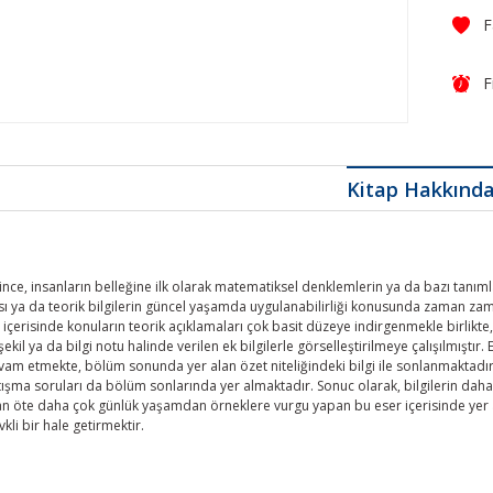
F
Kitap Hakkınd
nce, insanların belleğine ilk olarak matematiksel denklemlerin ya da bazı tanıml
 ya da teorik bilgilerin güncel yaşamda uygulanabilirliği konusunda zaman zam
 içerisinde konuların teorik açıklamaları çok basit düzeye indirgenmekle birlikte, 
şekil ya da bilgi notu halinde verilen ek bilgilerle görselleştirilmeye çalışılmıştır. 
evam etmekte, bölüm sonunda yer alan özet niteliğindeki bilgi ile sonlanmaktadır
tışma soruları da bölüm sonlarında yer almaktadır. Sonuc olarak, bilgilerin daha 
n öte daha çok günlük yaşamdan örneklere vurgu yapan bu eser içerisinde yer a
kli bir hale getirmektir.