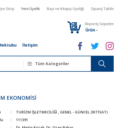
ye Girişi
Yeni Üyelik
Bayi ve Kitapçı Üyeliği
Sipariş Takibi
Alışveriş Sepetim
Ürün
-
Mektubu
İletişim
ZM EKONOMİSİ
i
TURİZM İŞLETMECİLİĞİ
,
GENEL - GÜNCEL (İKTİSAT)
du
111391
Dr. Metin Kozak, Dr. Ozan Bahar