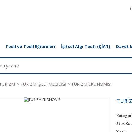
Ü
Tedil ve Todil Eğitimleri
İşitsel Algı Testi (ÇİAT)
Davet 
TURİZM
TURİZM İŞLETMECİLİĞİ
TURİZM EKONOMİSİ
TURİ
Kategor
Stok Ko
Yazar