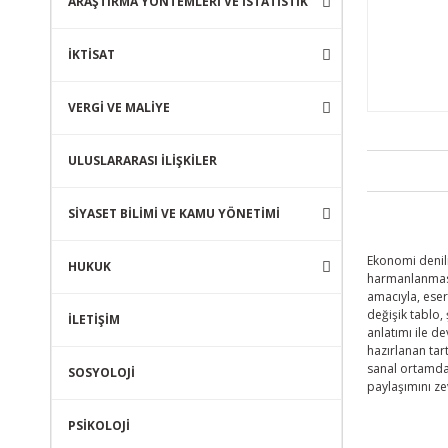
ARAŞTIRMA YÖNTEMLERİ VE İSTATİSTİK
İKTİSAT
VERGİ VE MALİYE
ULUSLARARASI İLİŞKİLER
SİYASET BİLİMİ VE KAMU YÖNETİMİ
Ekonomi denili
HUKUK
harmanlanması
amacıyla, eser
değişik tablo, 
İLETİŞİM
anlatımı ile d
hazırlanan tar
sanal ortamda
SOSYOLOJİ
paylaşımını zev
PSİKOLOJİ