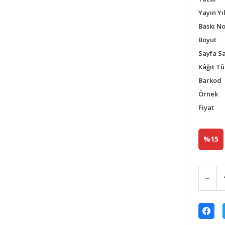
Yayın Yıl
Baskı N
Boyut
Sayfa Sa
Kâğıt Tü
Barkod
Örnek
Fiyat
%15