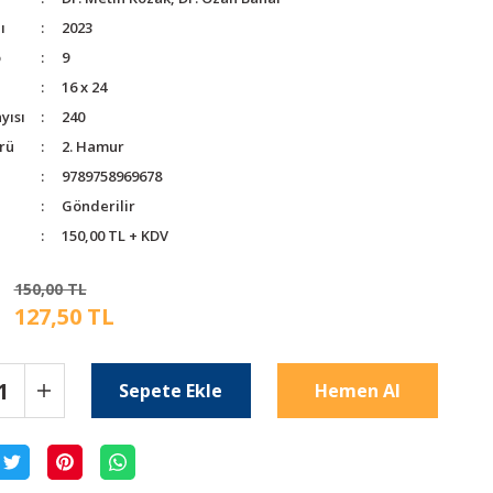
ı
2023
o
9
16 x 24
yısı
240
rü
2. Hamur
9789758969678
Gönderilir
150,00 TL + KDV
150,00 TL
127,50 TL
Sepete Ekle
Hemen Al