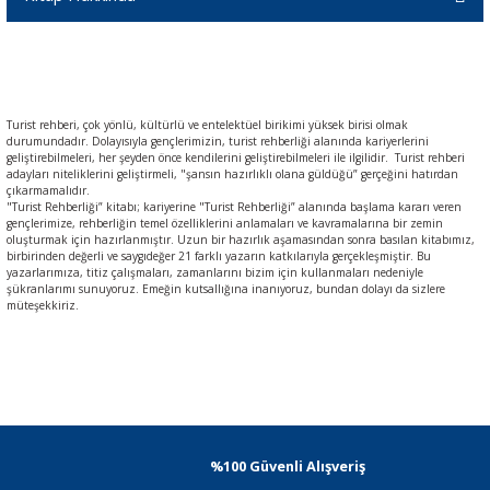
Turist rehberi, çok yönlü, kültürlü ve entelektüel birikimi yüksek birisi olmak
durumundadır. Dolayısıyla gençlerimizin, turist rehberliği alanında kariyerlerini
geliştirebilmeleri, her şeyden önce kendilerini geliştirebilmeleri ile ilgilidir. Turist rehberi
adayları niteliklerini geliştirmeli, "şansın hazırlıklı olana güldüğü” gerçeğini hatırdan
çıkarmamalıdır.
"Turist Rehberliği” kitabı; kariyerine "Turist Rehberliği” alanında başlama kararı veren
gençlerimize, rehberliğin temel özelliklerini anlamaları ve kavramalarına bir zemin
oluşturmak için hazırlanmıştır. Uzun bir hazırlık aşamasından sonra basılan kitabımız,
birbirinden değerli ve saygıdeğer 21 farklı yazarın katkılarıyla gerçekleşmiştir. Bu
yazarlarımıza, titiz çalışmaları, zamanlarını bizim için kullanmaları nedeniyle
şükranlarımı sunuyoruz. Emeğin kutsallığına inanıyoruz, bundan dolayı da sizlere
müteşekkiriz.
%100 Güvenli Alışveriş