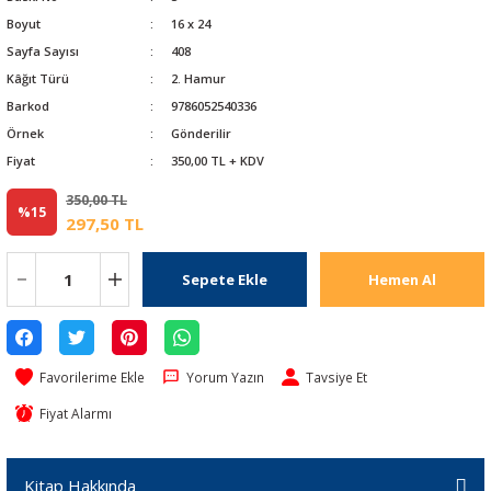
Boyut
16 x 24
Sayfa Sayısı
408
Kâğıt Türü
2. Hamur
Barkod
9786052540336
Örnek
Gönderilir
Fiyat
350,00 TL + KDV
350,00 TL
%15
297,50 TL
Sepete Ekle
Hemen Al
Yorum Yazın
Tavsiye Et
Fiyat Alarmı
Kitap Hakkında