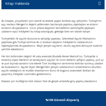
Kitap Hakkında
Bu kitapta, yüzyıllardır işini özenle ve severek yapan binlerce aşçı yetiştiren, Türkiye’nin
aşçı merkezi Mengen’in değerli şeflerinden bazılarıyla yapılmış röportajları ve onların
anılarını okuyacaksınız. Uzun yıllara dayanan tecrübelerini samimiyetle paylaşan
ustaların eşsiz hikâyeleri bu kitap aracılığıyla, geleceğe birer anı olarak kalıyor.
Türkiye’deki ilk aşçılık okuluna ev sahipliği yapması, Geleneksel Aşçılık Festivalinin
yapılması gibi Türkiye tarihine de iz bırakan olayların hikâyelerini ustalarımızın
röportajlarında okuyacaksınız. Alaylı yetişen aşçıların, okullu aşçılara dönüşüm sürecine
şahitlik edeceksiniz.
Her biri birbirinden değerli 44 usta arasında Mustafa Kemal Atatürk’ün, Türkiye’de iz
bırakmış siyasi liderlerin ve sanatçıların aşçıları ile zincir otellerin şefliğini yapmış, yurt içi
ve yurt dışında sanatını icra ederek Türk mutfağının tanıtımına katkılar sunmuş ustaları
da bulacaksınız. Aşçılar diyarı Mengen’den yetişen ustalarımızın anlattıklarını okurken,
aşçılık mesleğinin ve mutfak ortamlarının dünü ile bugünü arasındaki farkları da
yaşanmış hikâyeler üzerinden görebilirsiniz.
Kısacası işin mutfağına hem mecazi hem de gerçek anlamda giriş yapmış olacaksınız.
%100 Güvenli Alışveriş