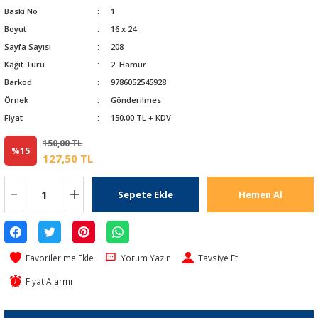
Baskı No
1
Boyut
16 x 24
Sayfa Sayısı
208
Kâğıt Türü
2. Hamur
Barkod
9786052545928
Örnek
Gönderilmes
Fiyat
150,00 TL + KDV
150,00 TL
%15
127,50 TL
Sepete Ekle
Hemen Al
Yorum Yazın
Tavsiye Et
Fiyat Alarmı