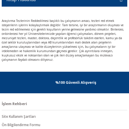
Araştırma Tezlerinin Reddedilmesi başlıklı bu çalışmanın amacı, tezleri red etmek
isteyenlerin işlerini kolaylaştırmak değildir. Tam tersine, iyi bir araştırmanın oluşması ve
tezin red edilmemesi için gerekli koşulların yerine gelmesine yardımcı olmaktır. Binlercesi,
onbinlercesi her yıl Üniversitelerimizde yapılan öğrenci çalışmaları, dönem projeleri,
mezuniyet tezleri, master, doktora, doçentlik ve profesörlük takdim eserleri, kamu ya da
özel sektör kuruluşlarından veya AB kurumlarından mali destek alan projelerin
amaçlarına ulaşması ve kalite düzeylerinin yükselmesi için, bu çalışmaların iyi bir
irdelemeden ve hakemlik kurumundan geçmesi gerekir. Çok ayrıntılara inmeyen,
kuşkusuz eksik ve noksanları olan ve çok ileri düzey amaçlamayan bu mütevazı
çalışmanın faydalı olmasını diliyoruz.
%100 Güvenli Alışveriş
İşlem Rehberi
Site Kullanım Şartları
Ön Bilgilendirme Formu