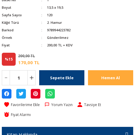
Boyut
13,5 x 19,5
Sayfa Sayısı
120
Kâğıt Türü
2. Hamur
Barkod
9789944223782
Örnek
Gönderilmez
Fiyat
200,00 TL + KDV
200,00 TL
%15
170,00 TL
Sepete Ekle
Hemen Al
Yorum Yazın
Tavsiye Et
Fiyat Alarmı
Kitap Hakkında