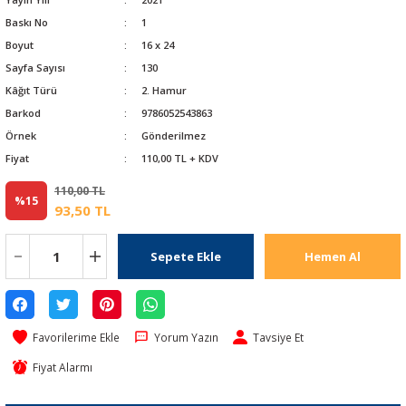
Baskı No
1
Boyut
16 x 24
Sayfa Sayısı
130
Kâğıt Türü
2. Hamur
Barkod
9786052543863
Örnek
Gönderilmez
Fiyat
110,00 TL + KDV
110,00 TL
%15
93,50 TL
Sepete Ekle
Hemen Al
Yorum Yazın
Tavsiye Et
Fiyat Alarmı