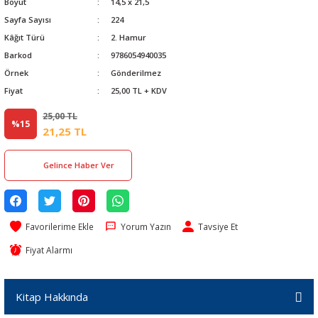
Boyut
14,5 x 21,5
Sayfa Sayısı
224
Kâğıt Türü
2. Hamur
Barkod
9786054940035
Örnek
Gönderilmez
Fiyat
25,00 TL + KDV
25,00 TL
%15
21,25 TL
Gelince Haber Ver
Yorum Yazın
Tavsiye Et
Fiyat Alarmı
Kitap Hakkında