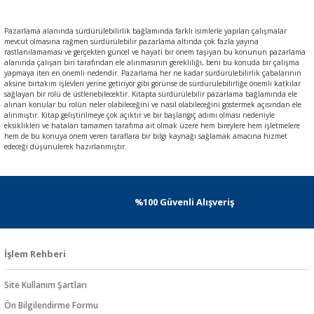
Pazarlama alanında sürdürülebilirlik bağlamında farklı isimlerle yapılan çalışmalar
mevcut olmasına rağmen sürdürülebilir pazarlama altında çok fazla yayına
rastlanılamaması ve gerçekten güncel ve hayati bir önem taşıyan bu konunun pazarlama
alanında çalışan biri tarafından ele alınmasının gerekliliği, beni bu konuda bir çalışma
yapmaya iten en önemli nedendir. Pazarlama her ne kadar sürdürülebilirlik çabalarının
aksine birtakım işlevleri yerine getiriyor gibi görünse de sürdürülebilirliğe önemli katkılar
sağlayan bir rolü de üstlenebilecektir. Kitapta sürdürülebilir pazarlama bağlamında ele
alınan konular bu rolün neler olabileceğini ve nasıl olabileceğini göstermek açısından ele
alınmıştır. Kitap geliştirilmeye çok açıktır ve bir başlangıç adımı olması nedeniyle
eksiklikleri ve hataları tamamen tarafıma ait olmak üzere hem bireylere hem işletmelere
hem de bu konuya önem veren taraflara bir bilgi kaynağı sağlamak amacına hizmet
edeceği düşünülerek hazırlanmıştır.
%100 Güvenli Alışveriş
İşlem Rehberi
Site Kullanım Şartları
Ön Bilgilendirme Formu