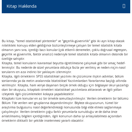
Kitap Hakkında
Bu kitap, "temel istatistiksel yöntemler” ve "geçerlik-güvenirlik” gibi iki ayrı kitap olacak
nitelikteki konuyu elden geldiğince bütünleştirmeye çalışan bir temel istatistik kitabı
olmanın yanı sıra, içerdiği bazı konular (çok etkenli denemeler, çoklu doğrusal regresyon,
geçerlik ve güvenirlik, faktör analizi) nedeniyle temel istatistik kitabı olmanın ötesinde bir
özelliğe sahiptir.
Kitapta, temel konuların kavramsal boyutta öğretilmesine çalışmak gibi bir amaç hedef-
lenmiştir. Bu nedenle de sözel yorumlara oldukça fazla yer verilmiş ve neden-niçin-nasıl
sorularını en aza indirici bir yaklaşım izlenmiştir.
Kitapta, ilgili örneklerin SPSS istatistiksel yazılımı ile çözümüne ilişkin adımlar, bölüm
sonlarında ya da metin aralarında İstatistiksel Yazılımlardan Yararlanma başlığı altında
verilmiştir. Kitapta, ham veriye dayanan birçok örnek olduğu için bilgisayar okur-yazarlığı
olan bir okuyucu, kitaptaki örnekleri istatistiksel yazılımlara aktararak ve ilgili yolları
izleyerek ilgili çözümlemeleri kolayca yapabilecektir.
Kitaptaki tüm konular en az bir örnekle somutlaştırılmıştır. Verilen örneklerin bir bölümü
Bölüm 1’de verilen veri gruplarına dayandırılmıştır. Böylece okuyucunun, tümel bir
araştırma bulgusunu nasıl değerlendireceği konusunda bilgi elde etmesi sağlanmaya
çalışılmıştır. Verilen örneklerin çoğu farklı yorumlarla sunulduğu ve de daha önce
anlatılmamış bilgileri içerdiğinden, ilgili konunun daha iyi anlaşılabilmesi açısından
örneklerin dikkatli bir şekilde incelenmesi yararlı olacaktır.