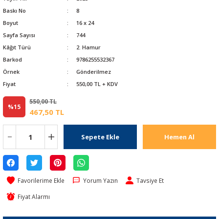
Baskı No
8
Boyut
16 x 24
Sayfa Sayısı
744
Kâğıt Türü
2. Hamur
Barkod
9786255532367
Örnek
Gönderilmez
Fiyat
550,00 TL + KDV
550,00 TL
%15
467,50 TL
Sepete Ekle
Hemen Al
Yorum Yazın
Tavsiye Et
Fiyat Alarmı