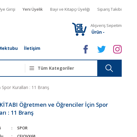
ye Girişi
Yeni Üyelik
Bayi ve Kitapçı Üyeliği
Sipariş Takibi
Alışveriş Sepetim
Ürün
-
Mektubu
İletişim
Spor Kuralları : 11 Branş
KİTABI Öğretmen ve Öğrenciler İçin Spor
arı : 11 Branş
i
SPOR
du
CEJQVX68