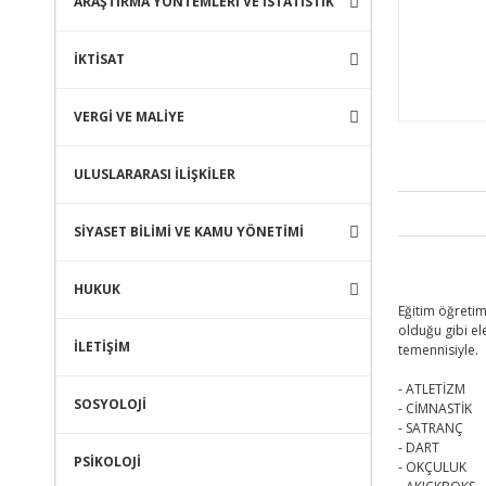
ARAŞTIRMA YÖNTEMLERİ VE İSTATİSTİK
İKTİSAT
VERGİ VE MALİYE
ULUSLARARASI İLİŞKİLER
SİYASET BİLİMİ VE KAMU YÖNETİMİ
HUKUK
Eğitim öğretim
olduğu gibi el
İLETİŞİM
temennisiyle.
- ATLETİZM
SOSYOLOJİ
- CİMNASTİK
- SATRANÇ
- DART
PSİKOLOJİ
- OKÇULUK