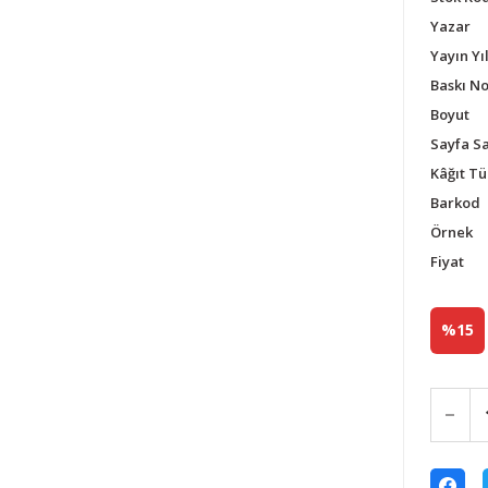
Yazar
Yayın Yıl
Baskı N
Boyut
Sayfa Sa
Kâğıt Tü
Barkod
Örnek
Fiyat
%15