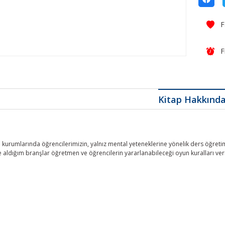
F
Kitap Hakkınd
 kurumlarında öğrencilerimizin, yalnız mental yeteneklerine yönelik ders öğreti
e aldığım branşlar öğretmen ve öğrencilerin yararlanabileceği oyun kuralları ve