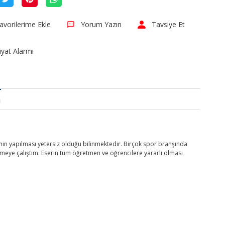
Yorum Yazın
Tavsiye Et
iyat Alarmı
a
min yapılması yetersiz olduğu bilinmektedir. Birçok spor branşında
rmeye çalıştım. Eserin tüm öğretmen ve öğrencilere yararlı olması