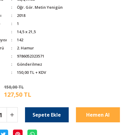
Öğr. Gör. Metin Yenigün
ı
2018
o
1
14,5 x 21,5
yısı
142
rü
2. Hamur
9786052323571
Gönderilmez
150,00 TL + KDV
150,00 TL
127,50 TL
Sepete Ekle
Hemen Al