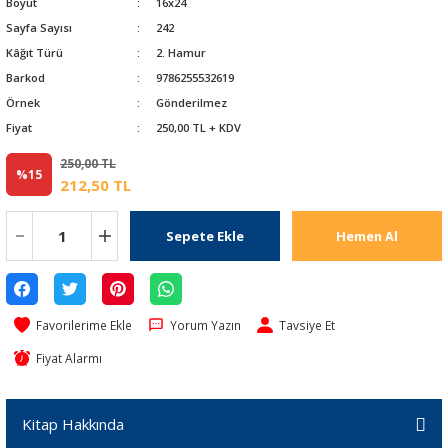
Boyut
16x24
Sayfa Sayısı
242
Kâğıt Türü
2. Hamur
Barkod
9786255532619
Örnek
Gönderilmez
Fiyat
250,00 TL + KDV
250,00 TL
%15
212,50 TL
Sepete Ekle
Hemen Al
Yorum Yazın
Tavsiye Et
Fiyat Alarmı
Kitap Hakkında