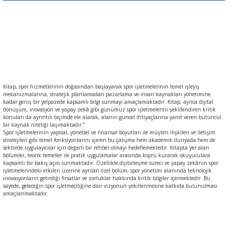
Kitap, spor hizmetlerinin doğasından başlayarak spor işletmelerinin temel işleyiş
mekanizmalarına, stratejik planlamadan pazarlama ve insan kaynakları yönetimine
kadar geniş bir yelpazede kapsamlı bilgi sunmayı amaçlamaktadır. Kitap, ayrıca dijital
dönüşüm, inovasyon ve yapay zekâ gibi günümüz spor işletmelerini şekillendiren kritik
konuları da ayrıntılı biçimde ele alarak, alanın güncel ihtiyaçlarına yanıt veren bütüncül
bir kaynak niteliği taşımaktadır.”
Spor işletmelerinin yapısal, yönetsel ve finansal boyutları ile müşteri ilişkileri ve iletişim
stratejileri gibi temel fonksiyonlarını içeren bu çalışma hem akademik dünyada hem de
sektörde uygulayıcılar için değerli bir rehber olmayı hedeflemektedir. Kitapta yer alan
bölümler, teorik temeller ile pratik uygulamalar arasında köprü kurarak okuyuculara
kapsamlı bir bakış açısı sunmaktadır. Özellikle dijitalleşme süreci ve yapay zekânın spor
işletmelerindeki etkileri üzerine ayrılan özel bölüm, spor yönetimi alanında teknolojik
inovasyonların getirdiği fırsatlar ve zorluklar hakkında kritik bilgiler içermektedir. Bu
sayede, geleceğin spor işletmeciliğine dair vizyonun şekillenmesine katkıda bulunulması
amaçlanmaktadır.