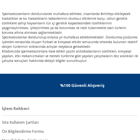
Spermatozoonların dondurularak muhafaza edilmesi; insanlarda fertiliteyi etkileyecek
hastalıklar ve bu hastalıkların tedavilerinin olumsuz etkilerine karşı, üstün genetik
özelliklere sahip hayvanların tür içi genetik kapasitesindeki özelliklerinin
yaygınlaştırılması, iyileştirilmesi ya da korunması ve nesli tükenmekte olan türlerin
koruma altına alınması sağlanmaktadır.
Spermatozoonlar dondurulup onlarca yıl muhafaza edilebilmektedir. Dondurma-çözdürme
işlemleri esnasında oluşan fiziksel ve kimyasal etkiler sonucunda ortamda bulunan reaktif
oksijen türlerinin miktarında artışlar meydana gelmektedir.
Kitabımızda spermatoozonlara ilave edilen çeşitli antioksidanların özellikleri, kimyasal
yapıları, etki mekanizmaları ve memeli türlerine göre yapılan çalışmaların doz aralıkları ile
çalışma sonuçları hakkında detaylı bilgiler sunulmuştur.
%100 Güvenli Alışveriş
İşlem Rehberi
Site Kullanım Şartları
Ön Bilgilendirme Formu