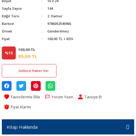
Boyut
16 x 24
Sayfa Sayısı
144
Kâğıt Türü
2. Hamur
Barkod
9786052545966
Örnek
Gönderilmez
Fiyat
100,00 TL + KDV
100,00 TL
%15
85,00 TL
Gelince Haber Ver
Yorum Yazın
Tavsiye Et
Fiyat Alarmı
Kitap Hakkında