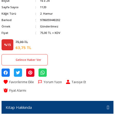
Boyut
16 x 24
Sayfa Sayısı
1120
Kâğıt Türü
2. Hamur
Barkod
9786059440202
Örnek
Gönderilmez
Fiyat
75,00 TL + KDV
75,00 TL
%15
63,75 TL
Gelince Haber Ver
Yorum Yazın
Tavsiye Et
Fiyat Alarmı
Kitap Hakkında