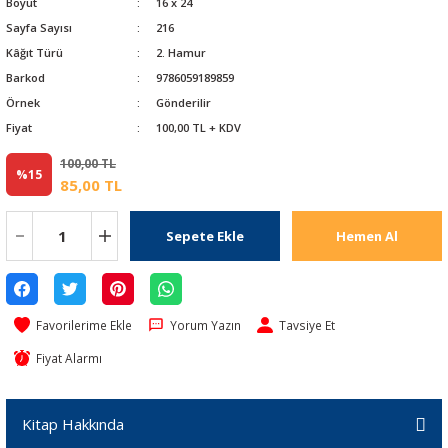
Boyut
16 x 24
Sayfa Sayısı
216
Kâğıt Türü
2. Hamur
Barkod
9786059189859
Örnek
Gönderilir
Fiyat
100,00 TL + KDV
100,00 TL
%15
85,00 TL
Sepete Ekle
Hemen Al
Yorum Yazın
Tavsiye Et
Fiyat Alarmı
Kitap Hakkında