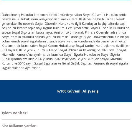
Daha önce İş Hukuku kitabımın bir bölümünde yer alan Sosyal Güvenlik Hukuku artık
nerede ise İş Hukukunun vesayetinden çıkmak üzere. Başlı başına bir bilim dalı olarak
gelişmekte. Bu nedenle Sosyal Güvenlik Hukuku ve İlgili Kuruluşlar başlığı altında başlı
başına bir kitapta toplamayı uygun buldum. Hem şimdi artık Sosyal Güvenlik Hukuku da
sadece Sosyal Sigortaları kapsamıyor. Yeni bir bölüm olarak Primsiz Ödemeler adı altında
Sosyal Yardım Hukuku adında yeni bir bilim dalı daha gelişiyor. Üniversitelerimizin bir çok
bölümlerinde sosyal sigortaların dışında sosyal yardım konularında da dersler verilmekte.
Kitabımın bir kısmı zaten Sosyal Yardım Hukuku ve Sosyal Yardım Kuruluşlarına özellikle
633 sayılı KHK ile yeni kurulmuş Aile ve Sosyal Politikalar Bakanlığı ve 2828 sayılı Sosyal
Hizmetler Kanunu’na ayrılmış, bir kısmı da Sosyal Sigorta Hukuku ve Sosyal Sigorta
Kuruluşlarına özellikle 2006 yılında 5502 sayılı yasa ile yeni kurulan Sosyal Güvenlik
Kurumu ve 5510 sayılı Sosyal Sigortalar ve Genel Sağlık Sigortası Kanunu ile sosyal sigorta
uygulamalarına ayrılmıştır.
%100 Güvenli Alışveriş
İşlem Rehberi
Site Kullanım Şartları