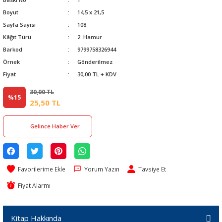
Boyut
14,5 x 21,5
Sayfa Sayısı
108
Kâğıt Türü
2. Hamur
Barkod
9799758326944
Örnek
Gönderilmez
Fiyat
30,00 TL + KDV
30,00 TL
%15
25,50 TL
Gelince Haber Ver
Yorum Yazın
Tavsiye Et
Fiyat Alarmı
Kitap Hakkında