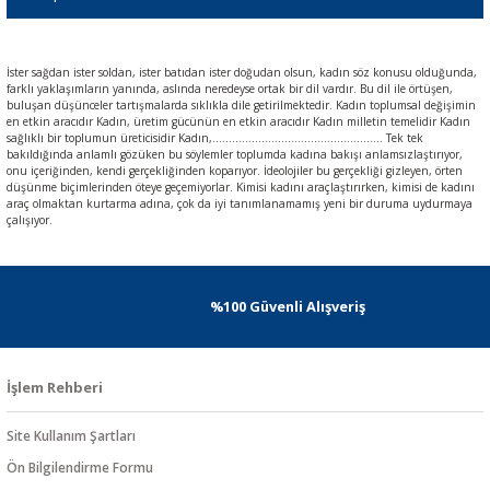
İster sağdan ister soldan, ister batıdan ister doğudan olsun, kadın söz konusu olduğunda,
farklı yaklaşımların yanında, aslında neredeyse ortak bir dil vardır. Bu dil ile örtüşen,
buluşan düşünceler tartışmalarda sıklıkla dile getirilmektedir. Kadın toplumsal değişimin
en etkin aracıdır Kadın, üretim gücünün en etkin aracıdır Kadın milletin temelidir Kadın
sağlıklı bir toplumun üreticisidir Kadın,.................................................... Tek tek
bakıldığında anlamlı gözüken bu söylemler toplumda kadına bakışı anlamsızlaştırıyor,
onu içeriğinden, kendi gerçekliğinden koparıyor. İdeolojiler bu gerçekliği gizleyen, örten
düşünme biçimlerinden öteye geçemiyorlar. Kimisi kadını araçlaştırırken, kimisi de kadını
araç olmaktan kurtarma adına, çok da iyi tanımlanamamış yeni bir duruma uydurmaya
çalışıyor.
%100 Güvenli Alışveriş
İşlem Rehberi
Site Kullanım Şartları
Ön Bilgilendirme Formu