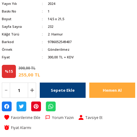
Yayın Yılı
2024
Baskı No
1
Boyut
14,5 x 21,5
Sayfa Sayısı
232
Kâğıt Türü
2. Hamur
Barkod
9786052549407
Örnek
Gönderilmez
Fiyat
300,00 TL + KDV
300,00 TL
%15
255,00 TL
Sepete Ekle
Hemen Al
Yorum Yazın
Tavsiye Et
Fiyat Alarmı