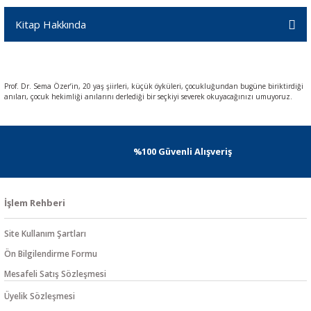
Kitap Hakkında
Prof. Dr. Sema Özer’in, 20 yaş şiirleri, küçük öyküleri, çocukluğundan bugüne biriktirdiği
anıları, çocuk hekimliği anılarını derlediği bir seçkiyi severek okuyacağınızı umuyoruz.
%100 Güvenli Alışveriş
İşlem Rehberi
Site Kullanım Şartları
Ön Bilgilendirme Formu
Mesafeli Satış Sözleşmesi
Üyelik Sözleşmesi