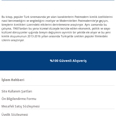
Bu kitap, popüler Türk sinemasında yer alan karakterlerin Postmodern kimlik özelliklerini
nasıl benimsediğini ve sergilediğini inceliyor ve Modernite'den Postmodernite'ye geçişin,
bireylerin kimlikleri üzerindeki etkilerini derinlemesine araştırıyor. Aynı zamanda bu
çalışma, 1960’lardan bu yana küresel düzeyde tecrübe edilen ekonomik, politik ve sosyo-
kültürel dönüşümler ışığında bireyin değişimini ayrıntılı bir şekilde ele alıyor ve bu yeni
kimlik oluşumunun 2013-2016 yılları arasında Türkiye’de üretilen popüler filmlerdeki
izlerini araştırıyor.
%100 Güvenli Alışveriş
İşlem Rehberi
Site Kullanım Şartları
Ön Bilgilendirme Formu
Mesafeli Satış Sözleşmesi
Üyelik Sözleşmesi