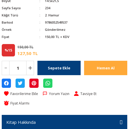
Boyut
14.5x21,5
Sayfa Sayısı
234
Kâğıt Türü
2. Hamur
Barkod
9786052549537
Örnek
Gönderilmez
Fiyat
150,00 TL + KDV
150,00 TL
%15
127,50 TL
Sepete Ekle
Hemen Al
Yorum Yazın
Tavsiye Et
Fiyat Alarmı
Kitap Hakkında