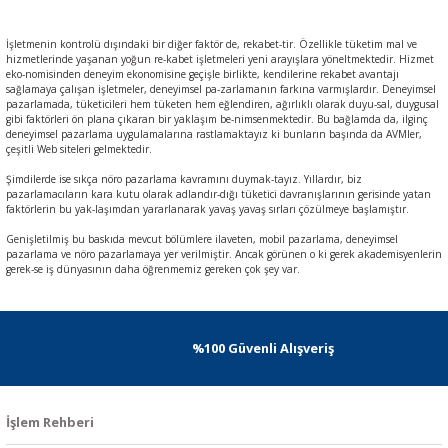
İşletmenin kontrolü dışındaki bir diğer faktör de, rekabet-tir. Özellikle tüketim mal ve
hizmetlerinde yaşanan yoğun re-kabet işletmeleri yeni arayışlara yöneltmektedir. Hizmet
eko-nomisinden deneyim ekonomisine geçişle birlikte, kendilerine rekabet avantajı
sağlamaya çalışan işletmeler, deneyimsel pa-zarlamanın farkına varmışlardır. Deneyimsel
pazarlamada, tüketicileri hem tüketen hem eğlendiren, ağırlıklı olarak duyu-sal, duygusal
gibi faktörleri ön plana çıkaran bir yaklaşım be-nimsenmektedir. Bu bağlamda da, ilginç
deneyimsel pazarlama uygulamalarına rastlamaktayız ki bunların başında da AVMler,
çeşitli Web siteleri gelmektedir.
Şimdilerde ise sıkça nöro pazarlama kavramını duymak-tayız. Yıllardır, biz
pazarlamacıların kara kutu olarak adlandır-dığı tüketici davranışlarının gerisinde yatan
faktörlerin bu yak-laşımdan yararlanarak yavaş yavaş sırları çözülmeye başlamıştır.
Genişletilmiş bu baskıda mevcut bölümlere ilaveten, mobil pazarlama, deneyimsel
pazarlama ve nöro pazarlamaya yer verilmiştir. Ancak görünen o ki gerek akademisyenlerin
gerek-se iş dünyasının daha öğrenmemiz gereken çok şey var.
%100 Güvenli Alışveriş
İşlem Rehberi