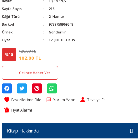
Boyut
13,5 x 19,5
Sayfa Sayısı
216
Kâğıt Türü
2. Hamur
Barkod
9789758969548
Örnek
Gönderilir
Fiyat
120,00 TL + KDV
120,00 TL
%15
102,00 TL
Gelince Haber Ver
Yorum Yazın
Tavsiye Et
Fiyat Alarmı
Kitap Hakkında