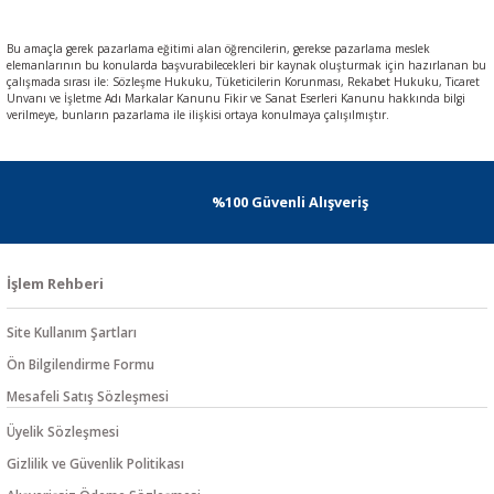
Bu amaçla gerek pazarlama eğitimi alan öğrencilerin, gerekse pazarlama meslek
elemanlarının bu konularda başvurabilecekleri bir kaynak oluşturmak için hazırlanan bu
çalışmada sırası ile: Sözleşme Hukuku, Tüketicilerin Korunması, Rekabet Hukuku, Ticaret
Unvanı ve İşletme Adı Markalar Kanunu Fikir ve Sanat Eserleri Kanunu hakkında bilgi
verilmeye, bunların pazarlama ile ilişkisi ortaya konulmaya çalışılmıştır.
%100 Güvenli Alışveriş
İşlem Rehberi
Site Kullanım Şartları
Ön Bilgilendirme Formu
Mesafeli Satış Sözleşmesi
Üyelik Sözleşmesi
Gizlilik ve Güvenlik Politikası