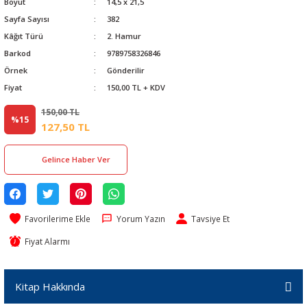
Boyut
14,5 x 21,5
Sayfa Sayısı
382
Kâğıt Türü
2. Hamur
Barkod
9789758326846
Örnek
Gönderilir
Fiyat
150,00 TL + KDV
150,00 TL
%15
127,50 TL
Gelince Haber Ver
Yorum Yazın
Tavsiye Et
Fiyat Alarmı
Kitap Hakkında